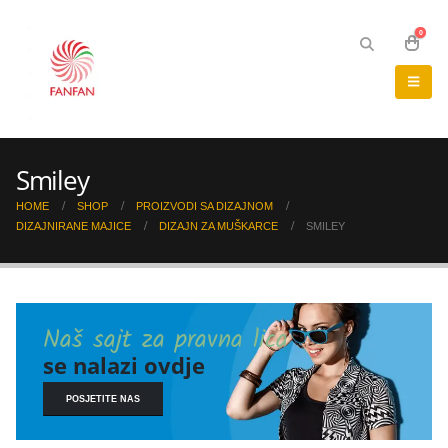
0
Smiley
HOME
SHOP
PROIZVODI SA DIZAJNOM
DIZAJNIRANE MAJICE
DIZAJN ZA MUŠKARCE
SMILEY
Naš sajt za pravna lica
se nalazi ovdje
POSJETITE NAS