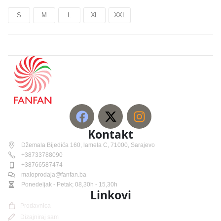
S
M
L
XL
XXL
Kontakt
Džemala Bijedića 160, lamela C, 71000, Sarajevo
+38733788090
+38766587474
maloprodaja@fanfan.ba
Ponedeljak - Petak; 08,30h - 15,30h
Linkovi
Prodavnica
Dizajniraj sam