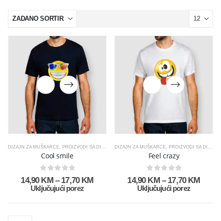
DIZAJN ZA MUŠKARCE
,
PROIZVODI SA DIZAJNOM
DIZAJN ZA MUŠKARCE
,
SMILEY
,
PROIZVODI SA DIZAJNOM
Cool smile
Feel crazy
0
out of 5
0
out of 5
14,90
KM
–
17,70
KM
14,90
KM
–
17,70
KM
Uključujući porez
Uključujući porez