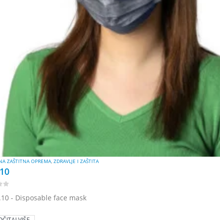
ČNA ZAŠTITNA OPREMA
,
ZDRAVLJE I ZAŠTITA
10
 5
.10 - Disposable face mask
OČITAJ VIŠE