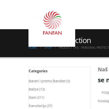
Personal protection
HOME
SHOP
PRODUCT TAG -
PERSONAL PROTEC
Naš 
Categories
se 
Baneri i promo štandovi
(5)
Bočice
(13)
POSJ
Dom
(311)
Poredaj
Kancelarija
(37)