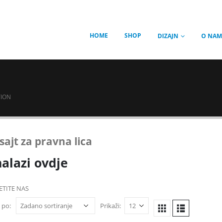
HOME
SHOP
DIZAJN
O NAM
TION
sajt za pravna lica
nalazi ovdje
ETITE NAS
 po:
Prikaži: