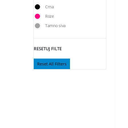
Crna
Roze
Tamno siva
RESETUJ FILTE
Reset All Filters