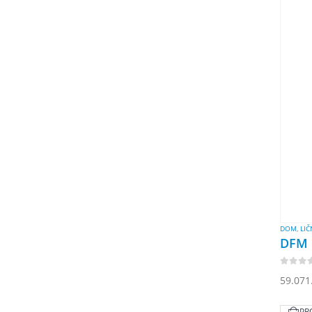
DOM
,
LI
DFM 
0
out of
59.071
PR