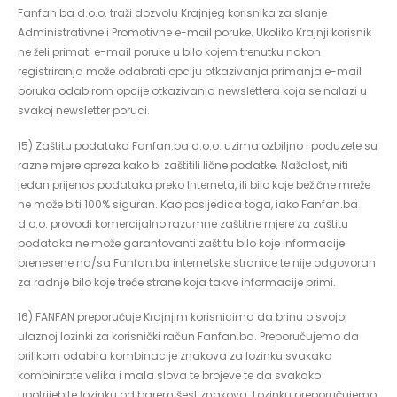
Fanfan.ba d.o.o. traži dozvolu Krajnjeg korisnika za slanje
Administrativne i Promotivne e-mail poruke. Ukoliko Krajnji korisnik
ne želi primati e-mail poruke u bilo kojem trenutku nakon
registriranja može odabrati opciju otkazivanja primanja e-mail
poruka odabirom opcije otkazivanja newslettera koja se nalazi u
svakoj newsletter poruci.
15) Zaštitu podataka Fanfan.ba d.o.o. uzima ozbiljno i poduzete su
razne mjere opreza kako bi zaštitili lične podatke. Nažalost, niti
jedan prijenos podataka preko Interneta, ili bilo koje bežične mreže
ne može biti 100% siguran. Kao posljedica toga, iako Fanfan.ba
d.o.o. provodi komercijalno razumne zaštitne mjere za zaštitu
podataka ne može garantovanti zaštitu bilo koje informacije
prenesene na/sa Fanfan.ba internetske stranice te nije odgovoran
za radnje bilo koje treće strane koja takve informacije primi.
16) FANFAN preporučuje Krajnjim korisnicima da brinu o svojoj
ulaznoj lozinki za korisnički račun Fanfan.ba. Preporučujemo da
prilikom odabira kombinacije znakova za lozinku svakako
kombinirate velika i mala slova te brojeve te da svakako
upotrijebite lozinku od barem šest znakova. Lozinku preporučujemo