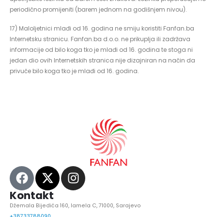
periodično promijeniti (barem jednom na godišnjem nivou).
17) Maloljetnici mlađi od 16. godina ne smiju koristiti Fanfan.ba
Internetsku stranicu. Fanfan.ba d.o.o. ne prikuplja ili zadržava
informacije od bilo koga tko je mlađi od 16. godina te stoga ni
jedan dio ovih Internetskih stranica nije dizajniran na način da
privuče bilo koga tko je mlađi od 16. godina.
Kontakt
Džemala Bijedića 160, lamela C, 71000, Sarajevo
+38733788090