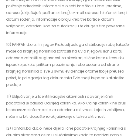
pružanje određenih informacija o sebi kao što su ime i prezime,
adresa (uključujući poštanski broj), e-mail adresa, telefonski broj i
datum rođenja, informacije o broju kreditne kartice, datum
valjanosti, određeni kod za autorizaciju te druge s tim povezane
informacije.
10) FANFAN d.o.o. ili njegov Pružatelj usluga distribucije robe, također
može od Krajnjeg Korisnika zatražiti na uvid njegovu ličnu kartu
odnosno zatražiti suglasnost za skeniranje lične karte u trenutku
isporuke paketa prilikom preuzimanja robe osobno od strane
Krajnjeg Korisnika a sve u svrhu evidencije o tome tko je preuzeo
paket, te prilaganja tog dokumenta Evidenciji kupaca kataloške
prodaje.
11) Uključivanje u Identifikacijske aktivnosti i davanje ličnih
podataka je odluka Krajnjeg korisnika. Ako Krajnji korisnik ne pruži
te obavezne informacije za određenu aktivnost koja ih zahtijeva,
neće mu biti dopušteno uključivanje u takvu aktivnost.
12) Fanfan.ba d.o.o. neće dijeliti lične podatke Krajnjeg korisnika s
drugim stranama osim u slučajevima kada to pozitivni propisi