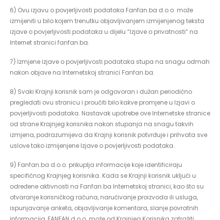
6) Ovu izjavu o povjerljivosti podataka Fanfan.ba d.o.o. može
izmijeniti u bilo kojem trenutku objavljivanjem izmijenjenog teksta
izjave o povjerljivosti podataka u dijelu “Izjave o privatnosti” na
Internet stranici fanfan.ba.
7) Izmjene izjave o povjerljivosti podataka stupa na snagu odmah
nakon objave na Internetskoj stranici Fanfan.ba.
8) Svaki Krajnji korisnik sam je odgovoran i dužan periodično
pregledati ovu stranicu i proučiti bilo kakve promjene u Izjavi o
povjerljivosti podataka. Nastavak upotrebe ove Internetske stranice
od strane Krajnjeg korisnika nakon stupanja na snagu takvih
izmjena, podrazumijeva da Krajnji korisnik potvrđuje i prihvata sve
uslove tako izmijenjene Izjave o povjerljivosti podataka.
9) Fanfan.ba d.o.o. prikuplja informacije koje identificiraju
specifičnog Krajnjeg korisnika. Kada se Krajnji korisnik uključi u
određene aktivnosti na Fanfan.ba Internetskoj stranici, kao što su
otvaranje korisničkog računa, naručivanje proizvoda ili usluga,
ispunjavanje anketa, objavljivanje komentara, slanje povratnih
informacija, FANFAN d.o.o. može od Krajnjeg Korisnika zatražiti