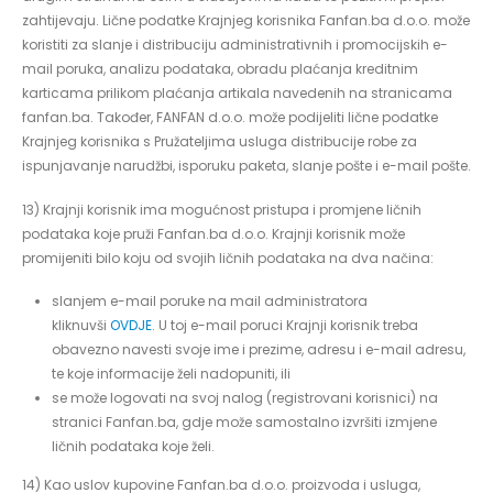
zahtijevaju. Lične podatke Krajnjeg korisnika Fanfan.ba d.o.o. može
koristiti za slanje i distribuciju administrativnih i promocijskih e-
mail poruka, analizu podataka, obradu plaćanja kreditnim
karticama prilikom plaćanja artikala navedenih na stranicama
fanfan.ba. Također, FANFAN d.o.o. može podijeliti lične podatke
Krajnjeg korisnika s Pružateljima usluga distribucije robe za
ispunjavanje narudžbi, isporuku paketa, slanje pošte i e-mail pošte.
13) Krajnji korisnik ima mogućnost pristupa i promjene ličnih
podataka koje pruži Fanfan.ba d.o.o. Krajnji korisnik može
promijeniti bilo koju od svojih ličnih podataka na dva načina:
slanjem e-mail poruke na mail administratora
kliknuvši
OVDJE
. U toj e-mail poruci Krajnji korisnik treba
obavezno navesti svoje ime i prezime, adresu i e-mail adresu,
te koje informacije želi nadopuniti, ili
se može logovati na svoj nalog (registrovani korisnici) na
stranici Fanfan.ba, gdje može samostalno izvršiti izmjene
ličnih podataka koje želi.
14) Kao uslov kupovine Fanfan.ba d.o.o. proizvoda i usluga,