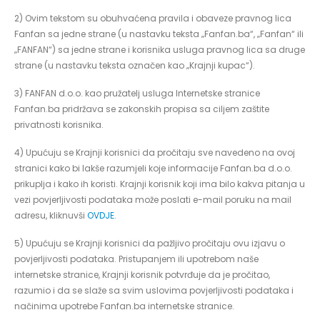
2) Ovim tekstom su obuhvaćena pravila i obaveze pravnog lica
Fanfan sa jedne strane (u nastavku teksta „Fanfan.ba“, „Fanfan“ ili
„FANFAN“) sa jedne strane i korisnika usluga pravnog lica sa druge
strane (u nastavku teksta označen kao „Krajnji kupac“).
3) FANFAN d.o.o. kao pružatelj usluga Internetske stranice
Fanfan.ba pridržava se zakonskih propisa sa ciljem zaštite
privatnosti korisnika.
4) Upućuju se Krajnji korisnici da pročitaju sve navedeno na ovoj
stranici kako bi lakše razumjeli koje informacije Fanfan.ba d.o.o.
prikuplja i kako ih koristi. Krajnji korisnik koji ima bilo kakva pitanja u
vezi povjerljivosti podataka može poslati e-mail poruku na mail
adresu, kliknuvši
OVDJE
.
5) Upućuju se Krajnji korisnici da pažljivo pročitaju ovu izjavu o
povjerljivosti podataka. Pristupanjem ili upotrebom naše
internetske stranice, Krajnji korisnik potvrđuje da je pročitao,
razumio i da se slaže sa svim uslovima povjerljivosti podataka i
načinima upotrebe Fanfan.ba internetske stranice.