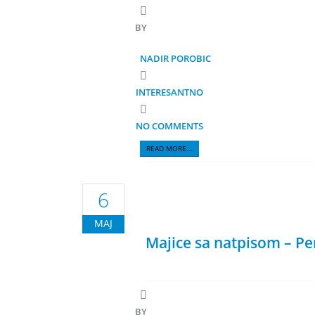
BY
NADIR POROBIC
INTERESANTNO
NO COMMENTS
READ MORE...
6
MAJ
Majice sa natpisom – Pers
BY