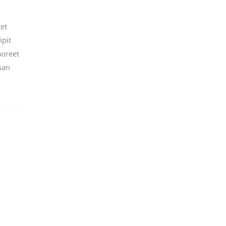
et
ipit
aoreet
san