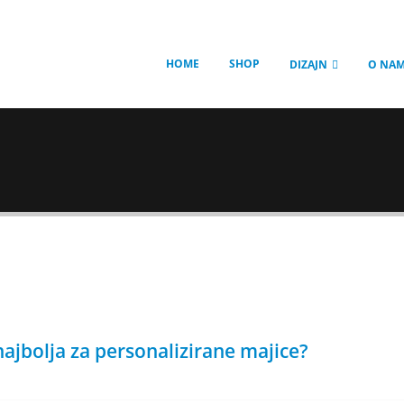
HOME
SHOP
DIZAJN
O NA
najbolja za personalizirane majice?