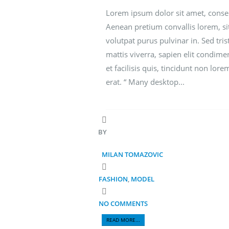
Lorem ipsum dolor sit amet, consect
Aenean pretium convallis lorem, s
volutpat purus pulvinar in. Sed tris
mattis viverra, sapien elit condime
et facilisis quis, tincidunt non lo
erat. “ Many desktop...
BY
MILAN TOMAZOVIC
FASHION
,
MODEL
NO COMMENTS
READ MORE...