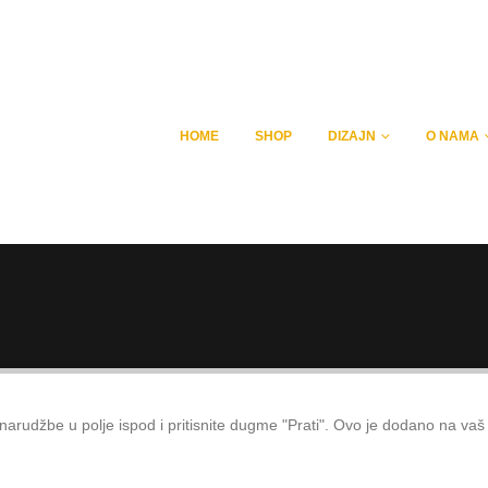
HOME
SHOP
DIZAJN
O NAMA
arudžbe u polje ispod i pritisnite dugme "Prati". Ovo je dodano na vaš ra