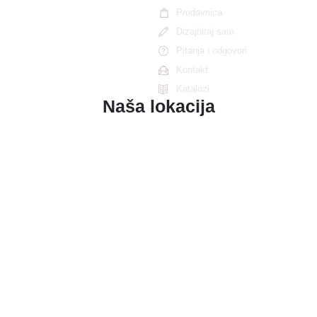
Prodavnica
Dizajniraj sam
Pitanja i odgovori
Kontakt
Katalozi
Naša lokacija