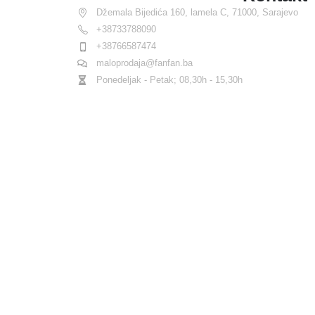
Džemala Bijedića 160, lamela C, 71000, Sarajevo
+38733788090
+38766587474
maloprodaja@fanfan.ba
Ponedeljak - Petak; 08,30h - 15,30h