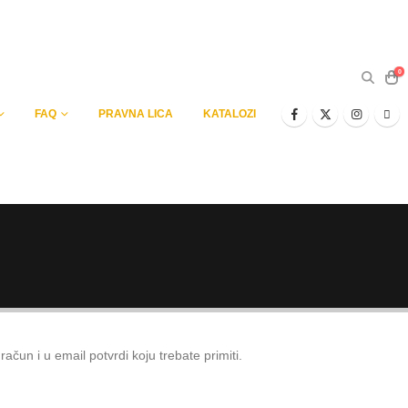
0
FAQ
PRAVNA LICA
KATALOZI
čun i u email potvrdi koju trebate primiti.