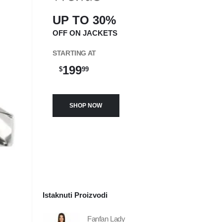
UP TO 30%
OFF ON JACKETS
STARTING AT
199
$
99
SHOP NOW
Istaknuti Proizvodi
Fanfan Lady