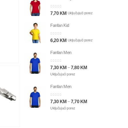
0
out of 5
7,70
KM
Uključujući porez
Fanfan Kid
0
out of 5
6,20
KM
Uključujući porez
Fanfan Men
0
out of 5
–
7,30
KM
7,80
KM
Uključujući porez
Fanfan Men
0
out of 5
–
7,30
KM
7,70
KM
Uključujući porez