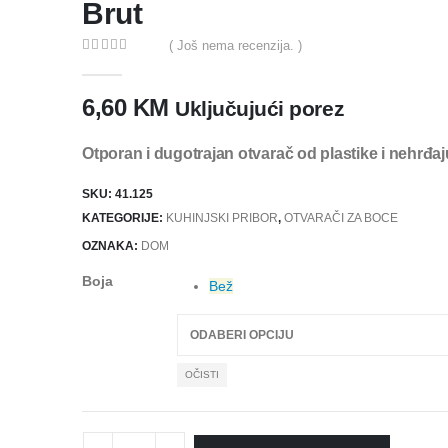
Brut
( Još nema recenzija. )
0
out of 5
6,60
KM
Uključujući porez
Otporan i dugotrajan otvarač od plastike i nehrđaj
SKU:
41.125
KATEGORIJE:
KUHINJSKI PRIBOR
,
OTVARAČI ZA BOCE
OZNAKA:
DOM
Boja
Bež
OČISTI