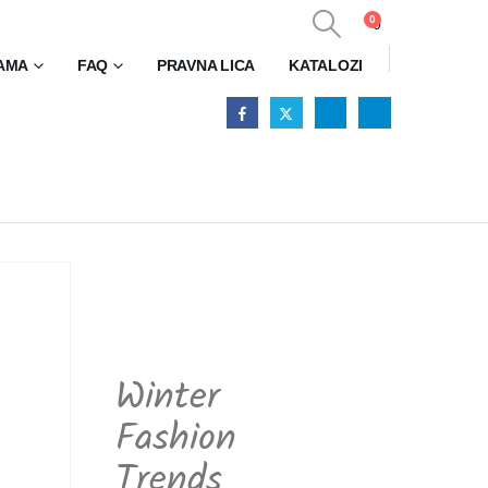
0
0
AMA
FAQ
PRAVNA LICA
KATALOZI
Winter
Fashion
Trends