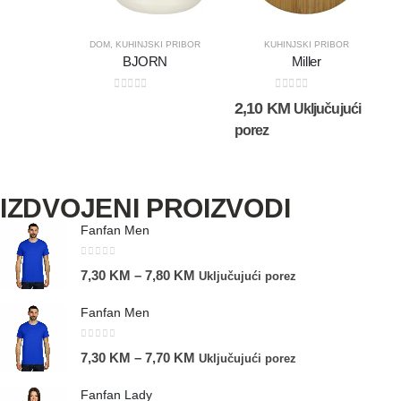
DOM
,
KUHINJSKI PRIBOR
KUHINJSKI PRIBOR
BJORN
Miller
0
out of 5
0
out of 5
2,10
KM
Uključujući
porez
IZDVOJENI PROIZVODI
Fanfan Men
0
out of 5
7,30
KM
–
7,80
KM
Uključujući porez
Fanfan Men
0
out of 5
7,30
KM
–
7,70
KM
Uključujući porez
Fanfan Lady