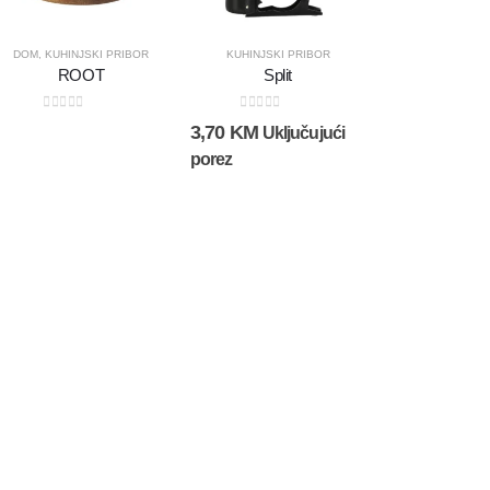
DOM
,
KUHINJSKI PRIBOR
KUHINJSKI PRIBOR
ROOT
Split
0
out of 5
0
out of 5
3,70
KM
Uključujući
porez