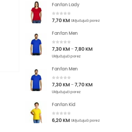
Fanfan Lady
0
out of 5
7,70
KM
Uključujući porez
Fanfan Men
0
out of 5
7,30
KM
7,80
KM
–
Uključujući porez
Fanfan Men
0
out of 5
7,30
KM
7,70
KM
–
Uključujući porez
Fanfan Kid
0
out of 5
6,20
KM
Uključujući porez