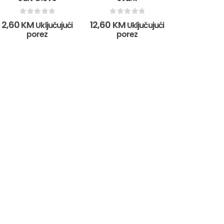
0
out of 5
0
out of 5
2,60
KM
12,60
KM
Uključujući
Uključujući
porez
porez