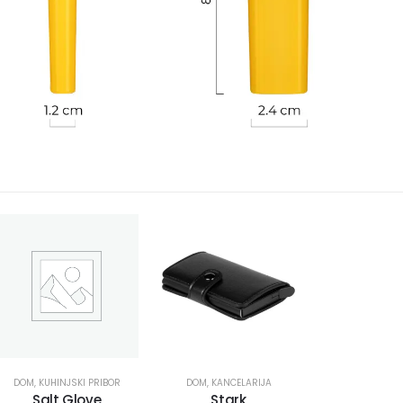
DOM
,
KUHINJSKI PRIBOR
DOM
,
KANCELARIJA
Salt Glove
Stark