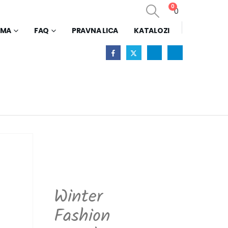
0
0
AMA
FAQ
PRAVNA LICA
KATALOZI
Winter
Fashion