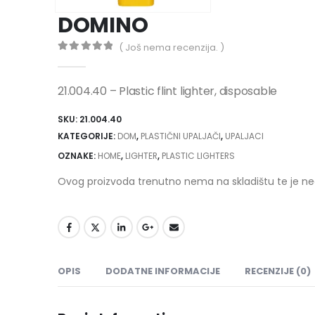
DOMINO
( Još nema recenzija. )
0
out of 5
21.004.40 – Plastic flint lighter, disposable
SKU:
21.004.40
KATEGORIJE:
DOM
,
PLASTIČNI UPALJAČI
,
UPALJACI
OZNAKE:
HOME
,
LIGHTER
,
PLASTIC LIGHTERS
Ovog proizvoda trenutno nema na skladištu te je n
OPIS
DODATNE INFORMACIJE
RECENZIJE (0)