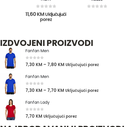
0
out of 5
0
out of 5
11,60
KM
Uključujući
porez
IZDVOJENI PROIZVODI
Fanfan Men
0
out of 5
7,30
KM
–
7,80
KM
Uključujući porez
Fanfan Men
0
out of 5
7,30
KM
–
7,70
KM
Uključujući porez
Fanfan Lady
0
out of 5
7,70
KM
Uključujući porez