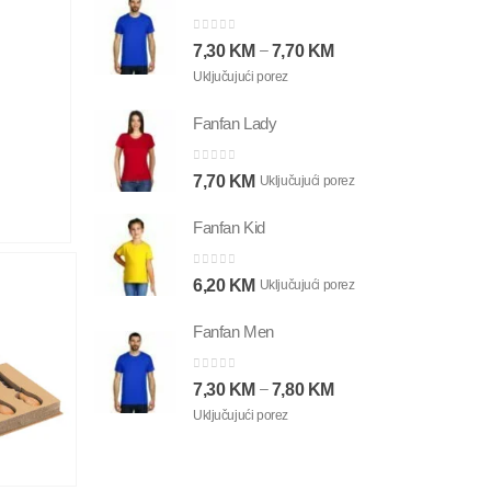
0
out of 5
–
7,30
KM
7,70
KM
Uključujući porez
Fanfan Lady
0
out of 5
7,70
KM
Uključujući porez
Fanfan Kid
0
out of 5
6,20
KM
Uključujući porez
Fanfan Men
0
out of 5
–
7,30
KM
7,80
KM
Uključujući porez