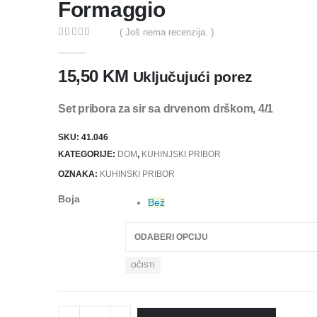
Formaggio
( Još nema recenzija. )
0
out of 5
15,50
KM
Uključujući porez
Set pribora za sir sa drvenom drškom, 4/1
SKU:
41.046
KATEGORIJE:
DOM
,
KUHINJSKI PRIBOR
OZNAKA:
KUHINSKI PRIBOR
Boja
Bež
OČISTI