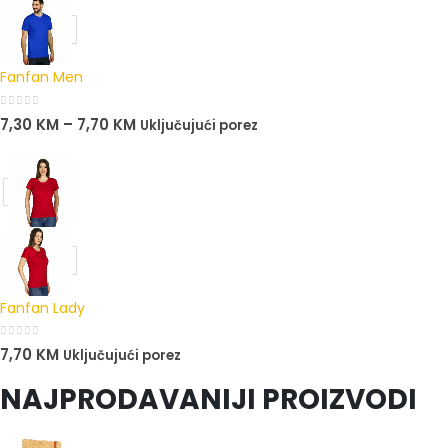
Fanfan Men
0
out of 5
7,30
KM
–
7,70
KM
Uključujući porez
Fanfan Lady
0
out of 5
7,70
KM
Uključujući porez
NAJPRODAVANIJI PROIZVODI