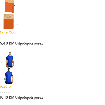
Note Cork
0
out of 5
5,40
KM
Uključujući porez
Azzuro
0
out of 5
16,10
KM
Uključujući porez