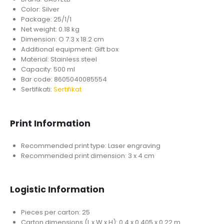
Color: Silver
Package: 25/1/1
Net weight: 0.18 kg
Dimension: O 7.3 x 18.2 cm
Additional equipment: Gift box
Material: Stainless steel
Capacity: 500 ml
Bar code: 8605040085554
Sertifikati:
Sertifikat
Print Information
Recommended print type: Laser engraving
Recommended print dimension: 3 x 4 cm
Logistic Information
Pieces per carton: 25
Carton dimensions (L x W x H): 0.4 x 0.405 x 0.22 m