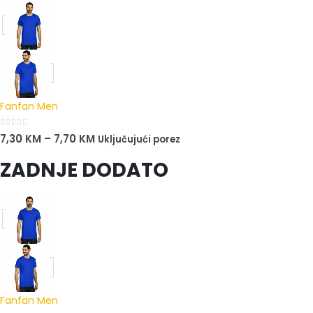
Fanfan Men
0
out of 5
7,30
KM
–
7,70
KM
Uključujući porez
ZADNJE DODATO
Fanfan Men