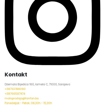
Kontakt
Džemala Bijedića 160, lamela C, 71000, Sarajevo
+38733788090
+38766587474
maloprodaja@fanfan.ba
Ponedeljak - Petak; 08,30h - 15,30h