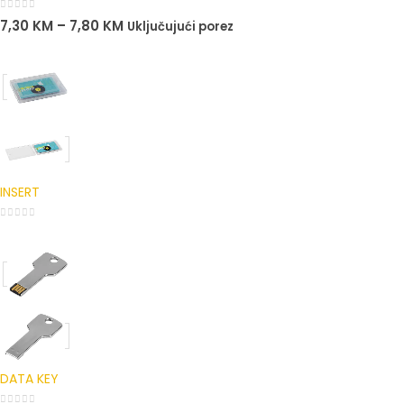
0
out of 5
7,30
KM
–
7,80
KM
Uključujući porez
INSERT
0
out of 5
DATA KEY