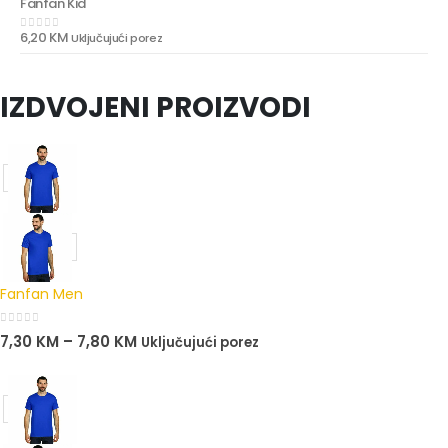
Fanfan Kid
6,20
KM
Uključujući porez
0
out of 5
IZDVOJENI PROIZVODI
Fanfan Men
0
out of 5
7,30
KM
–
7,80
KM
Uključujući porez