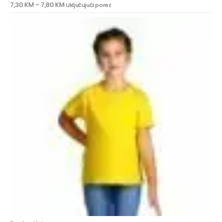
7,30
KM
–
7,80
KM
Uključujući porez
0
out of 5