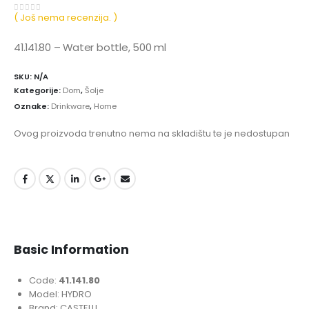
( Još nema recenzija. )
0
out of 5
41.141.80 – Water bottle, 500 ml
SKU:
N/A
Kategorije:
Dom
,
Šolje
Oznake:
Drinkware
,
Home
Ovog proizvoda trenutno nema na skladištu te je nedostupan
Basic Information
Code:
41.141.80
Model: HYDRO
Brand: CASTELLI