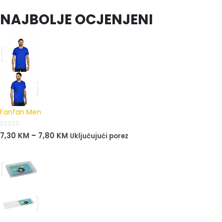
0
out of 5
NAJBOLJE OCJENJENI
Fanfan Men
0
out of 5
7,30
KM
–
7,80
KM
Uključujući porez