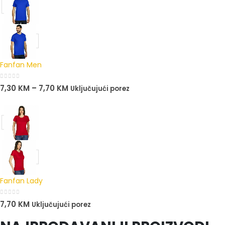
Fanfan Men
0
out of 5
7,30
KM
–
7,70
KM
Uključujući porez
Fanfan Lady
0
out of 5
7,70
KM
Uključujući porez