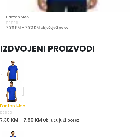
Fanfan Men
7,30
KM
–
7,80
KM
Uključujući porez
0
out of 5
IZDVOJENI PROIZVODI
Fanfan Men
0
out of 5
7,30
KM
–
7,80
KM
Uključujući porez