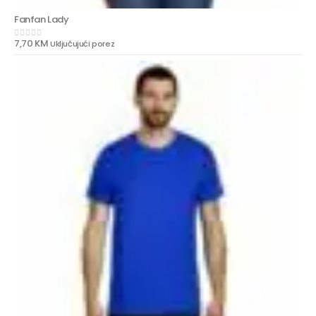
Fanfan Lady
7,70
KM
Uključujući porez
0
out of 5