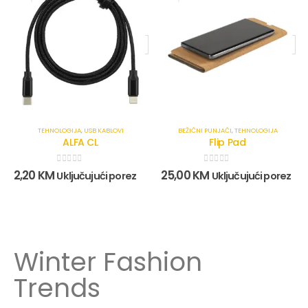
TEHNOLOGIJA
,
USB KABLOVI
BEŽIČNI PUNJAČI
,
TEHNOLOGIJA
ALFA CL
Flip Pad
0
out of 5
0
out of 5
2,20
KM
25,00
KM
Uključujući porez
Uključujući porez
Winter Fashion
Trends