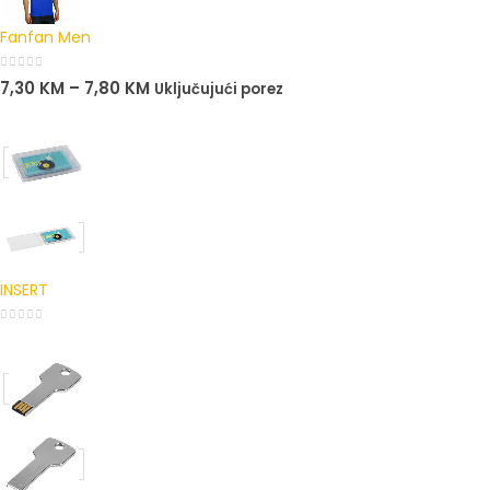
Fanfan Men
0
out of 5
7,30
KM
–
7,80
KM
Uključujući porez
INSERT
0
out of 5