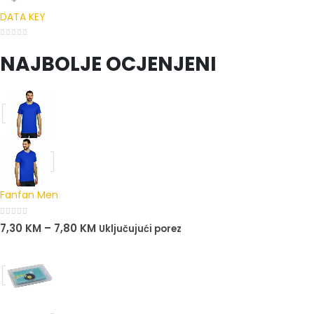
DATA KEY
0
out of 5
NAJBOLJE OCJENJENI
Fanfan Men
0
out of 5
7,30
KM
–
7,80
KM
Uključujući porez