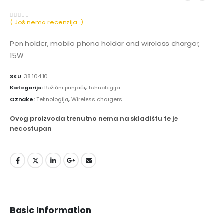
( Još nema recenzija. )
0
out of 5
Pen holder, mobile phone holder and wireless charger,
15W
SKU:
38.104.10
Kategorije:
Bežični punjači
,
Tehnologija
Oznake:
Tehnologija
,
Wireless chargers
Ovog proizvoda trenutno nema na skladištu te je
nedostupan
Basic Information