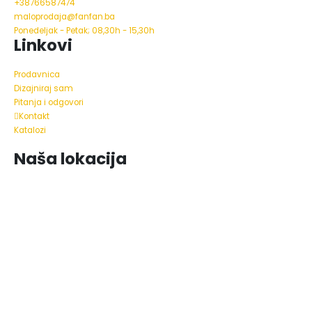
+38766587474
maloprodaja@fanfan.ba
Ponedeljak - Petak; 08,30h - 15,30h
Linkovi
Prodavnica
Dizajniraj sam
Pitanja i odgovori
Kontakt
Katalozi
Naša lokacija