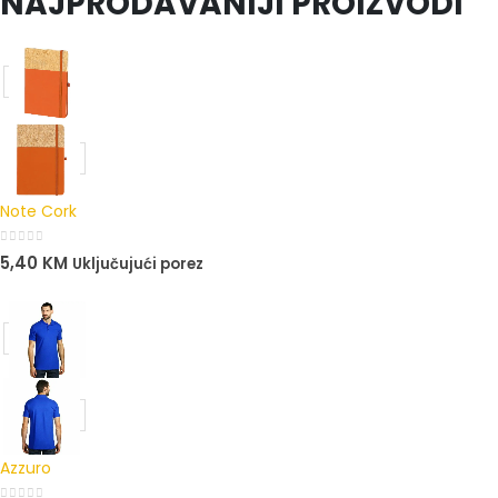
NAJPRODAVANIJI PROIZVODI
Note Cork
0
out of 5
5,40
KM
Uključujući porez
Azzuro