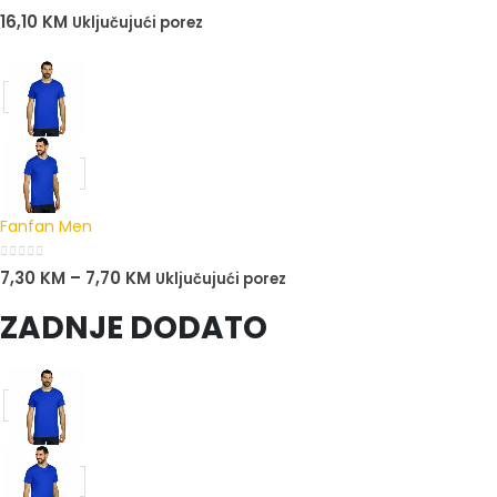
0
out of 5
16,10
KM
Uključujući porez
Fanfan Men
0
out of 5
7,30
KM
–
7,70
KM
Uključujući porez
ZADNJE DODATO