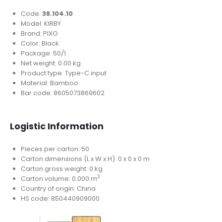
Code:
38.104.10
Model: KIRBY
Brand: PIXO
Color: Black
Package: 50/1
Net weight: 0.00 kg
Product type: Type-C input
Material: Bamboo
Bar code: 8605073869602
Logistic Information
Pieces per carton: 50
Carton dimensions (L x W x H): 0 x 0 x 0 m
Carton gross weight: 0 kg
3
Carton volume: 0.000 m
Country of origin: China
HS code: 850440909000