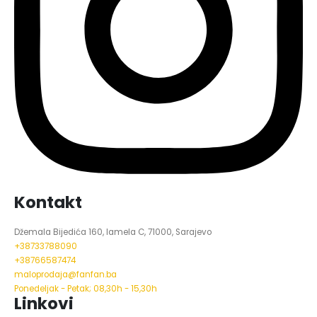
Kontakt
Džemala Bijedića 160, lamela C, 71000, Sarajevo
+38733788090
+38766587474
maloprodaja@fanfan.ba
Ponedeljak - Petak; 08,30h - 15,30h
Linkovi