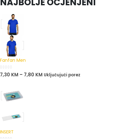
NAJBOLJE OCJENJENI
Fanfan Men
0
out of 5
7,30
KM
–
7,80
KM
Uključujući porez
INSERT