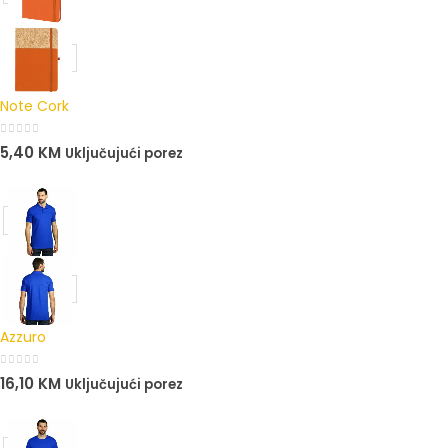
Note Cork
0
out of 5
5,40
KM
Uključujući porez
Azzuro
0
out of 5
16,10
KM
Uključujući porez