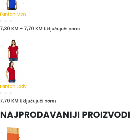
Fanfan Men
0
out of 5
7,30
KM
–
7,70
KM
Uključujući porez
Fanfan Lady
0
out of 5
7,70
KM
Uključujući porez
NAJPRODAVANIJI PROIZVODI