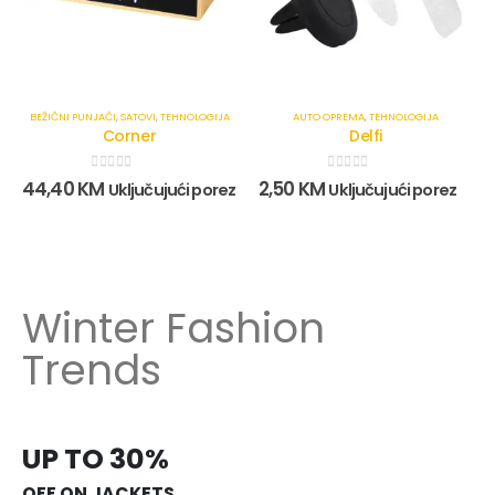
BEŽIČNI PUNJAČI
,
SATOVI
,
TEHNOLOGIJA
AUTO OPREMA
,
TEHNOLOGIJA
Corner
Delfi
0
out of 5
0
out of 5
44,40
KM
2,50
KM
Uključujući porez
Uključujući porez
Winter Fashion
Trends
UP TO 30%
OFF ON JACKETS