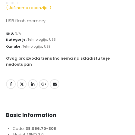
( Još nema recenzija. )
0
out of 5
USB flash memory
SKU:
N/A
Kategorije:
Tehnologija
,
USB
Oznake:
Tehnologija
,
USB
Ovog proizvoda trenutno nema na skladištu te je
nedostupan
Basic Information
Code:
38.056.70-308
Model: MINO 3.0