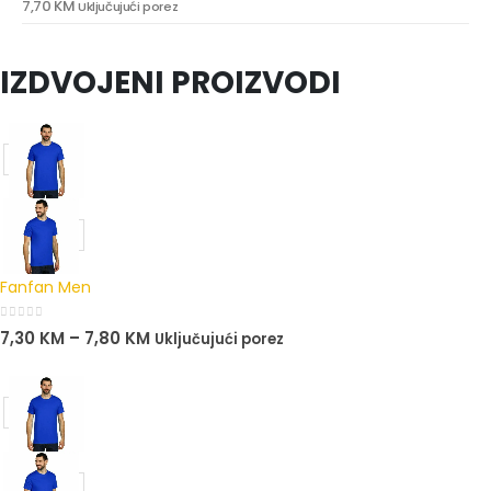
7,70
KM
Uključujući porez
0
out of 5
IZDVOJENI PROIZVODI
Fanfan Men
0
out of 5
7,30
KM
–
7,80
KM
Uključujući porez