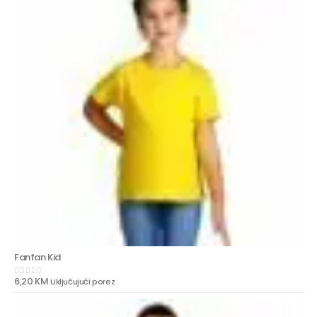
Fanfan Kid
6,20
KM
Uključujući porez
0
out of 5