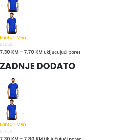
Fanfan Men
0
out of 5
7,30
KM
–
7,70
KM
Uključujući porez
ZADNJE DODATO
Fanfan Men
0
out of 5
7,30
KM
–
7,80
KM
Uključujući porez