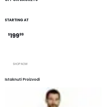
STARTING AT
199
$
99
SHOP NOW
Istaknuti Proizvodi