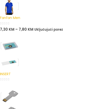
Fanfan Men
0
out of 5
7,30
KM
–
7,80
KM
Uključujući porez
INSERT
0
out of 5