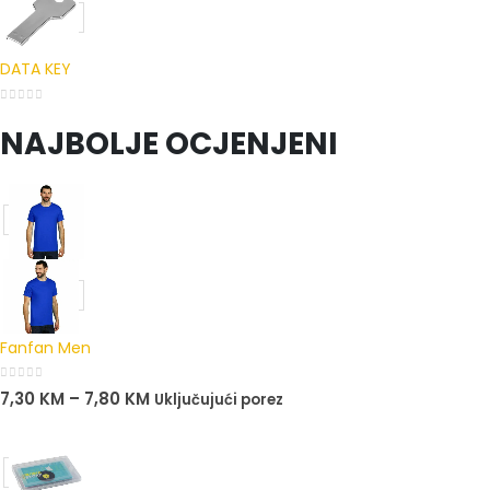
DATA KEY
0
out of 5
NAJBOLJE OCJENJENI
Fanfan Men
0
out of 5
7,30
KM
–
7,80
KM
Uključujući porez