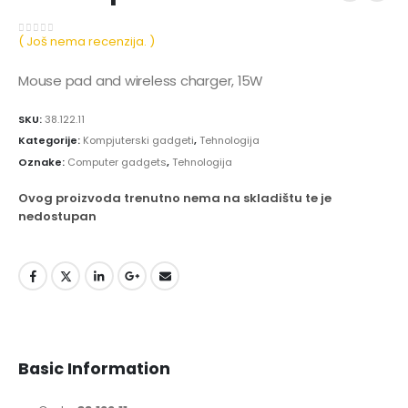
( Još nema recenzija. )
0
out of 5
Mouse pad and wireless charger, 15W
SKU:
38.122.11
Kategorije:
Kompjuterski gadgeti
,
Tehnologija
Oznake:
Computer gadgets
,
Tehnologija
Ovog proizvoda trenutno nema na skladištu te je
nedostupan
Basic Information