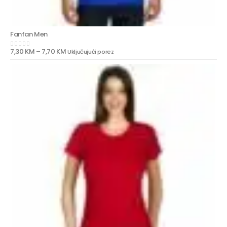
Fanfan Men
7,30
KM
–
7,70
KM
Uključujući porez
0
out of 5