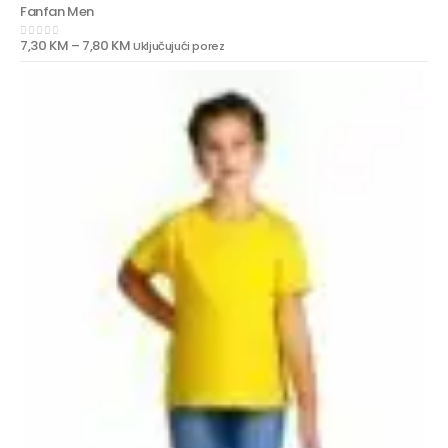
Fanfan Men
7,30
KM
–
7,80
KM
Uključujući porez
0
out of 5