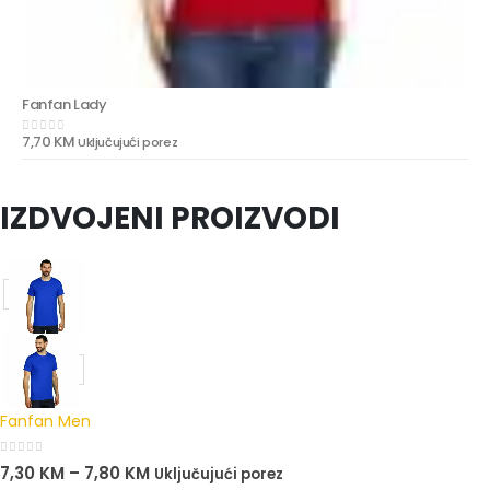
Fanfan Lady
7,70
KM
Uključujući porez
0
out of 5
IZDVOJENI PROIZVODI
Fanfan Men
0
out of 5
7,30
KM
–
7,80
KM
Uključujući porez