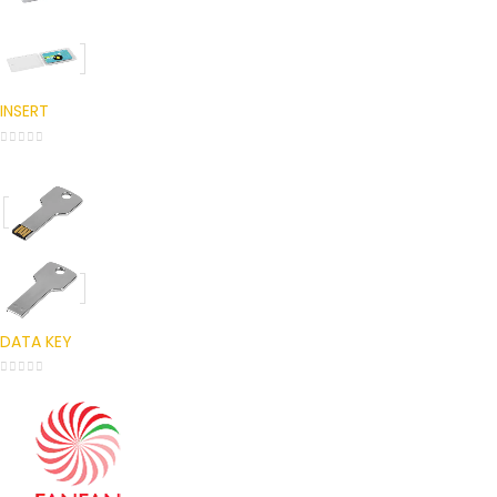
INSERT
0
out of 5
DATA KEY
0
out of 5