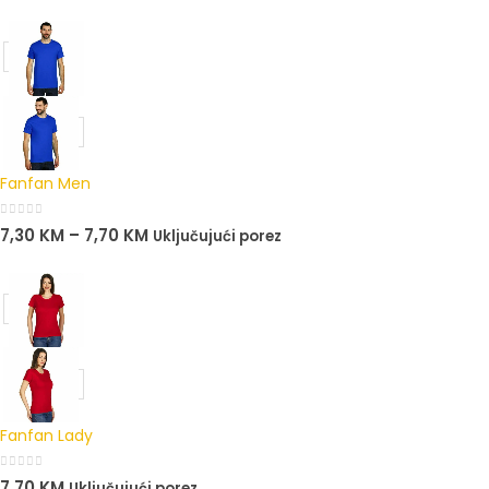
Fanfan Men
0
out of 5
7,30
KM
–
7,70
KM
Uključujući porez
Fanfan Lady
0
out of 5
7,70
KM
Uključujući porez