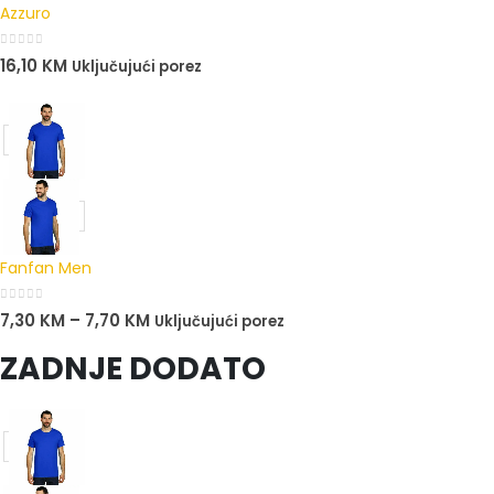
Azzuro
0
out of 5
16,10
KM
Uključujući porez
Fanfan Men
0
out of 5
7,30
KM
–
7,70
KM
Uključujući porez
ZADNJE DODATO