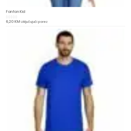
Fanfan Kid
6,20
KM
Uključujući porez
0
out of 5