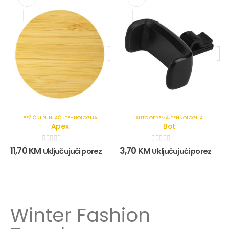
BEŽIČNI PUNJAČI
,
TEHNOLOGIJA
AUTO OPREMA
,
TEHNOLOGIJA
Apex
Bot
0
out of 5
0
out of 5
11,70
KM
3,70
KM
Uključujući porez
Uključujući porez
Winter Fashion