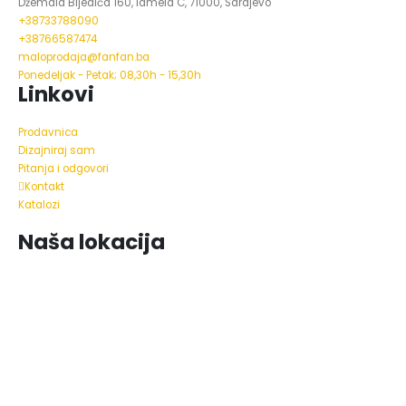
Džemala Bijedića 160, lamela C, 71000, Sarajevo
+38733788090
+38766587474
maloprodaja@fanfan.ba
Ponedeljak - Petak; 08,30h - 15,30h
Linkovi
Prodavnica
Dizajniraj sam
Pitanja i odgovori
Kontakt
Katalozi
Naša lokacija