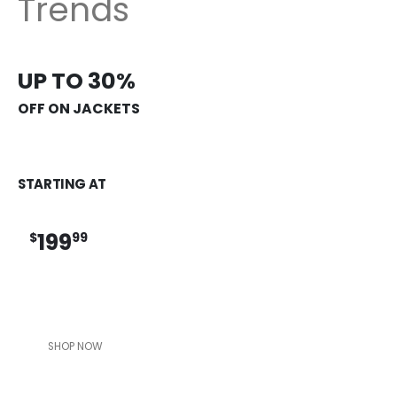
Trends
UP TO 30%
OFF ON JACKETS
STARTING AT
199
$
99
SHOP NOW