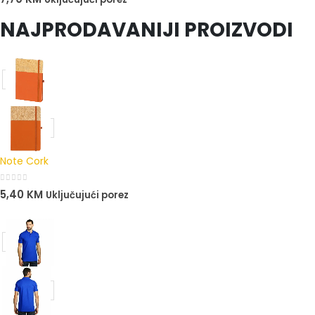
NAJPRODAVANIJI PROIZVODI
Note Cork
0
out of 5
5,40
KM
Uključujući porez