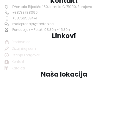
Kontakt
Džemala Bijedića 160, lamela C, 71000, Sarajevo
+38733788090
+38766587474
maloprodaja@fanfan.ba
Ponedeljak - Petak; 08,30h - 15,30h
Linkovi
Prodavnica
Dizajniraj sam
Pitanja i odgovori
Kontakt
Katalozi
Naša lokacija