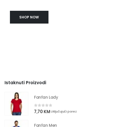
SHOP NOW
Istaknuti Proizvodi
Fanfan Lady
0
out of 5
7,70
KM
Uključujući porez
Fanfan Men