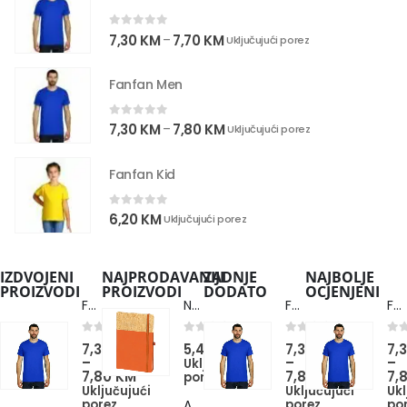
0
out of 5
7,30
KM
7,70
KM
–
Uključujući porez
Fanfan Men
0
out of 5
7,30
KM
7,80
KM
–
Uključujući porez
Fanfan Kid
0
out of 5
6,20
KM
Uključujući porez
IZDVOJENI
NAJPRODAVANIJI
ZADNJE
NAJBOLJE
PROIZVODI
PROIZVODI
DODATO
OCJENJENI
Fanfan Men
Note Cork
Fanfan Men
Fanfan Men
0
out of 5
0
out of 5
0
out of 5
0
ou
7,30
KM
5,40
KM
7,30
KM
7,
–
–
–
Uključujući
7,80
KM
7,80
KM
7,
porez
Uključujući
Uključujući
Ukl
porez
porez
po
Azzuro