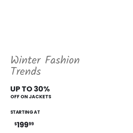
Winter Fashion
Trends
UP TO 30%
OFF ON JACKETS
STARTING AT
199
$
99