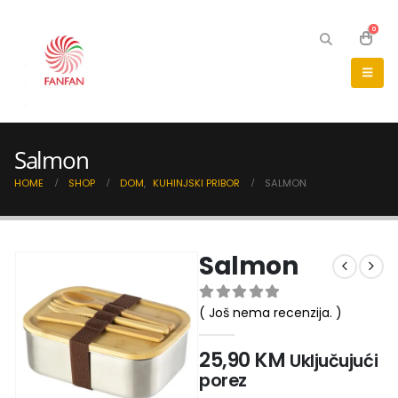
0
Salmon
HOME
SHOP
DOM
,
KUHINJSKI PRIBOR
SALMON
Salmon
( Još nema recenzija. )
0
out of 5
25,90
KM
Uključujući
porez