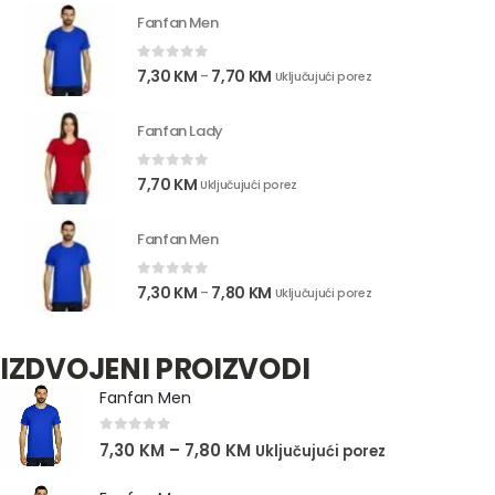
Fanfan Men
0
out of 5
7,30
KM
7,70
KM
–
Uključujući porez
Fanfan Lady
0
out of 5
7,70
KM
Uključujući porez
Fanfan Men
0
out of 5
7,30
KM
7,80
KM
–
Uključujući porez
IZDVOJENI PROIZVODI
Fanfan Men
0
out of 5
7,30
KM
–
7,80
KM
Uključujući porez