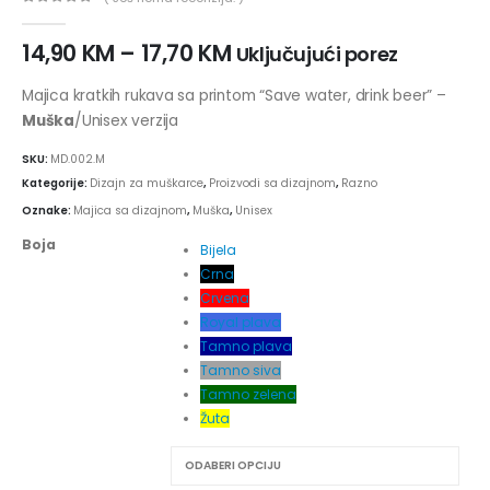
0
out of 5
14,90
KM
–
17,70
KM
Uključujući porez
Majica kratkih rukava sa printom “Save water, drink beer” –
Muška
/Unisex verzija
SKU:
MD.002.M
Kategorije:
Dizajn za muškarce
,
Proizvodi sa dizajnom
,
Razno
Oznake:
Majica sa dizajnom
,
Muška
,
Unisex
Boja
Bijela
Crna
Crvena
Royal plava
Tamno plava
Tamno siva
Tamno zelena
Žuta