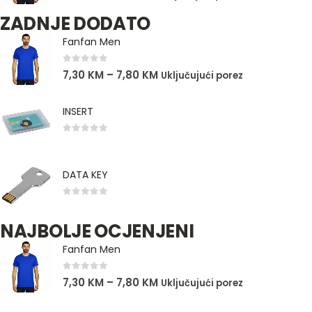
ZADNJE DODATO
Fanfan Men
0
out of 5
7,30
KM
–
7,80
KM
Uključujući porez
INSERT
0
out of 5
DATA KEY
0
out of 5
NAJBOLJE OCJENJENI
Fanfan Men
0
out of 5
7,30
KM
–
7,80
KM
Uključujući porez