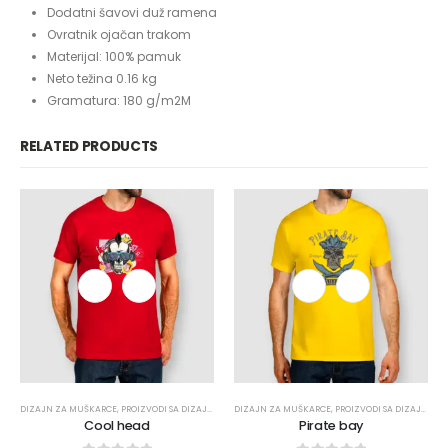
Dodatni šavovi duž ramena
Ovratnik ojačan trakom
Materijal: 100% pamuk
Neto težina 0.16 kg
Gramatura: 180 g/m2M
RELATED PRODUCTS
DIZAJN ZA MUŠKARCE
,
PROIZVODI SA DIZAJNOM
,
ŠALJIVE
DIZAJN ZA MUŠKARCE
,
PROIZVODI SA DIZAJNOM
,
Cool head
Pirate bay