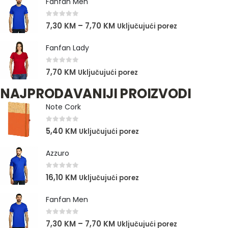
Fanfan Men
0
out of 5
7,30
KM
–
7,70
KM
Uključujući porez
Fanfan Lady
0
out of 5
7,70
KM
Uključujući porez
NAJPRODAVANIJI PROIZVODI
Note Cork
0
out of 5
5,40
KM
Uključujući porez
Azzuro
0
out of 5
16,10
KM
Uključujući porez
Fanfan Men
0
out of 5
7,30
KM
–
7,70
KM
Uključujući porez