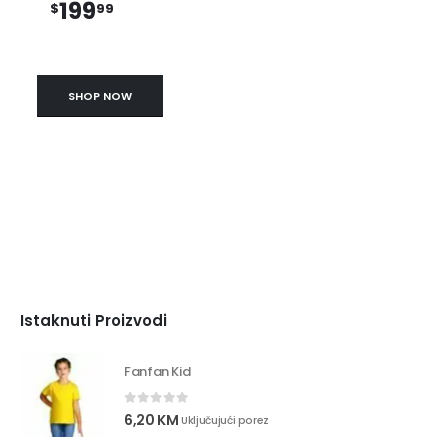
199
$
99
SHOP NOW
Istaknuti Proizvodi
Fanfan Kid
0
out of 5
6,20
KM
Uključujući porez