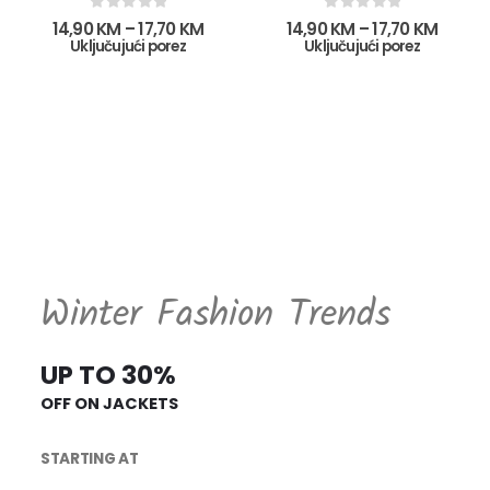
0
out of 5
0
out of 5
14,90
KM
–
17,70
KM
14,90
KM
–
17,70
KM
Uključujući porez
Uključujući porez
Winter Fashion Trends
UP TO 30%
OFF ON JACKETS
STARTING AT