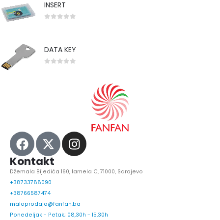
INSERT
0
out of 5
DATA KEY
0
out of 5
Kontakt
Džemala Bijedića 160, lamela C, 71000, Sarajevo
+38733788090
+38766587474
maloprodaja@fanfan.ba
Ponedeljak - Petak; 08,30h - 15,30h