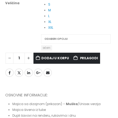
Veličina
S
M
L
XL
XXL
OČISTI
PRILAGODI
DODAJ U KORPU
OSNOVNE INFORMACIJE:
Majica sa dizajnom (prikazan) –
Muška
/Unisex verzija
Majica šivena iz tube
Dupli šavovi na renderu, rukavima i dnu