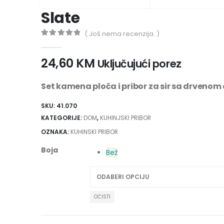
Slate
( Još nema recenzija. )
0
out of 5
24,60
KM
Uključujući porez
Set kamena ploča i pribor za sir sa drvenom
SKU:
41.070
KATEGORIJE:
DOM
,
KUHINJSKI PRIBOR
OZNAKA:
KUHINSKI PRIBOR
Boja
Bež
OČISTI