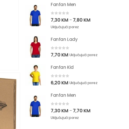
Fanfan Men
0
out of 5
7,30
KM
7,80
KM
–
Uključujući porez
Fanfan Lady
0
out of 5
7,70
KM
Uključujući porez
Fanfan Kid
0
out of 5
6,20
KM
Uključujući porez
Fanfan Men
0
out of 5
7,30
KM
7,70
KM
–
Uključujući porez