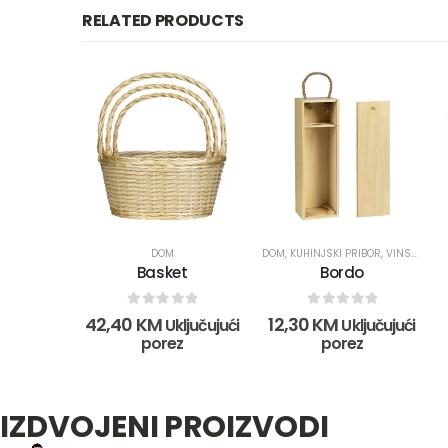
RELATED PRODUCTS
DOM
DOM
,
KUHINJSKI PRIBOR
,
VINSKI SETOVI
Basket
Bordo
0
out of 5
0
out of 5
42,40
KM
12,30
KM
Uključujući
Uključujući
porez
porez
IZDVOJENI PROIZVODI