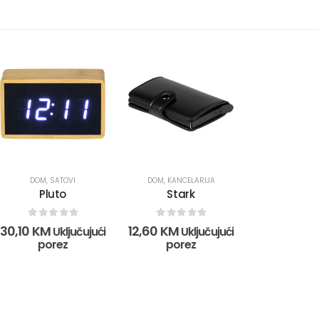
DOM
,
SATOVI
DOM
,
KANCELARIJA
Pluto
Stark
0
out of 5
0
out of 5
30,10
KM
12,60
KM
Uključujući
Uključujući
porez
porez