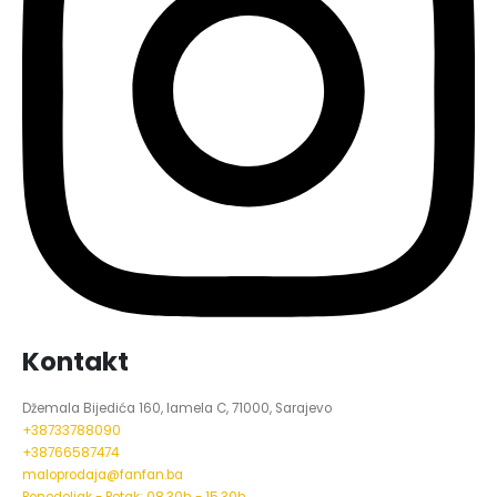
Kontakt
Džemala Bijedića 160, lamela C, 71000, Sarajevo
+38733788090
+38766587474
maloprodaja@fanfan.ba
Ponedeljak - Petak; 08,30h - 15,30h