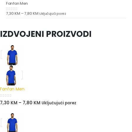
Fanfan Men
7,30
KM
–
7,80
KM
Uključujući porez
0
out of 5
IZDVOJENI PROIZVODI
Fanfan Men
0
out of 5
7,30
KM
–
7,80
KM
Uključujući porez