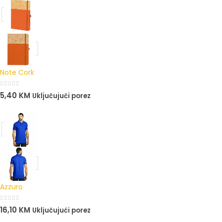
Note Cork
0
out of 5
5,40
KM
Uključujući porez
Azzuro
0
out of 5
16,10
KM
Uključujući porez