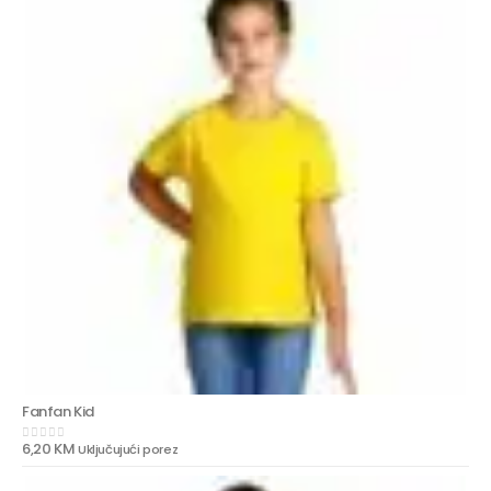
Fanfan Kid
6,20
KM
Uključujući porez
0
out of 5