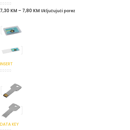
0
out of 5
7,30
KM
–
7,80
KM
Uključujući porez
INSERT
0
out of 5
DATA KEY