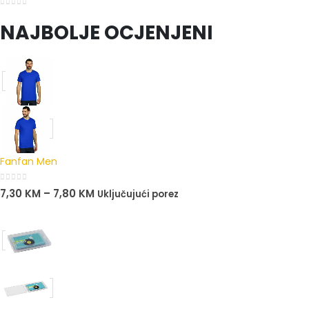
0
out of 5
NAJBOLJE OCJENJENI
Fanfan Men
0
out of 5
7,30
KM
–
7,80
KM
Uključujući porez