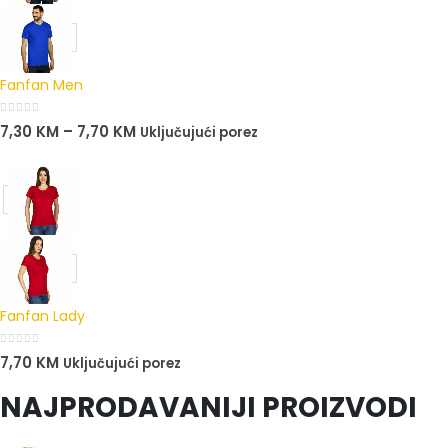
Fanfan Men
0
out of 5
7,30
KM
–
7,70
KM
Uključujući porez
Fanfan Lady
0
out of 5
7,70
KM
Uključujući porez
NAJPRODAVANIJI PROIZVODI