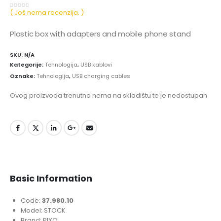
( Još nema recenzija. )
0
out of 5
Plastic box with adapters and mobile phone stand
SKU:
N/A
Kategorije:
Tehnologija
,
USB kablovi
Oznake:
Tehnologija
,
USB charging cables
Ovog proizvoda trenutno nema na skladištu te je nedostupan
Basic Information
Code:
37.980.10
Model: STOCK
Brand: PIXO