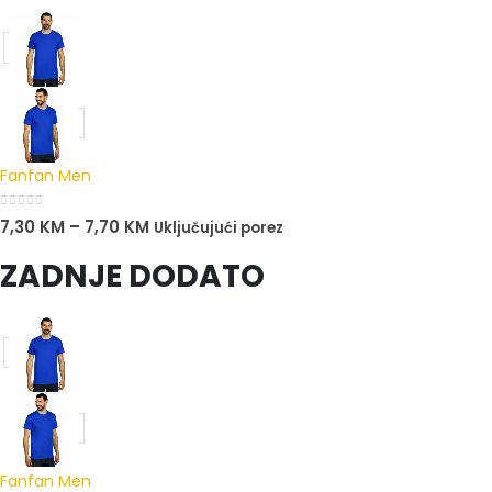
Fanfan Men
0
out of 5
7,30
KM
–
7,70
KM
Uključujući porez
ZADNJE DODATO
Fanfan Men