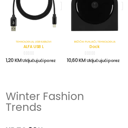
TEHNOLOGIJA
,
USB KABLOVI
BEŽIČNI PUNJAČI
,
TEHNOLOGIJA
ALFA USB L
Dock
0
out of 5
0
out of 5
1,20
KM
10,60
KM
Uključujući porez
Uključujući porez
Winter Fashion
Trends