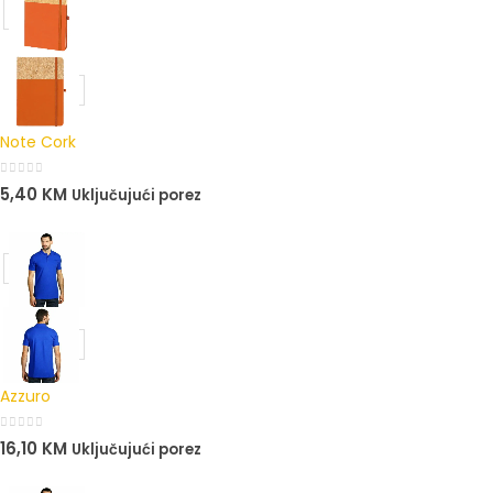
Note Cork
0
out of 5
5,40
KM
Uključujući porez
Azzuro
0
out of 5
16,10
KM
Uključujući porez