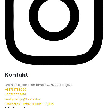
Kontakt
Džemala Bijedića 160, lamela C, 71000, Sarajevo
+38733788090
+38766587474
maloprodaja@fanfan.ba
Ponedeljak - Petak; 08,30h - 15,30h