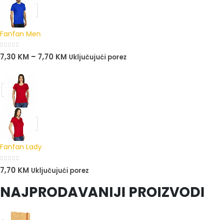
Fanfan Men
0
out of 5
7,30
KM
–
7,70
KM
Uključujući porez
Fanfan Lady
0
out of 5
7,70
KM
Uključujući porez
NAJPRODAVANIJI PROIZVODI