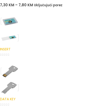
0
out of 5
7,30
KM
–
7,80
KM
Uključujući porez
INSERT
0
out of 5
DATA KEY