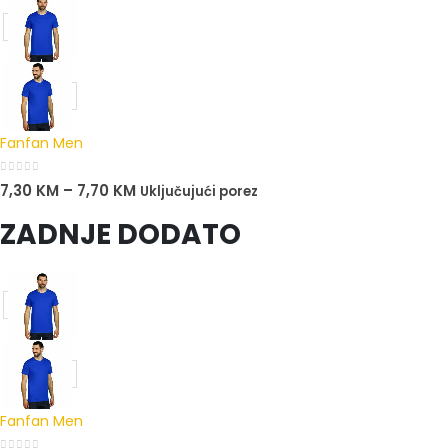
Fanfan Men
0
out of 5
7,30
KM
–
7,70
KM
Uključujući porez
ZADNJE DODATO
Fanfan Men