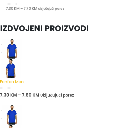
7,30
KM
–
7,70
KM
Uključujući porez
0
out of 5
IZDVOJENI PROIZVODI
Fanfan Men
0
out of 5
7,30
KM
–
7,80
KM
Uključujući porez