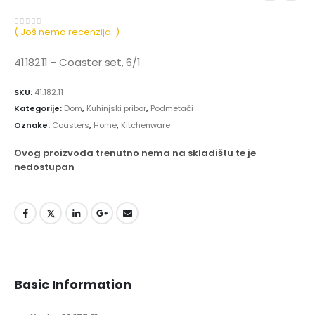
( Još nema recenzija. )
0
out of 5
41.182.11 – Coaster set, 6/1
SKU:
41.182.11
Kategorije:
Dom
,
Kuhinjski pribor
,
Podmetači
Oznake:
Coasters
,
Home
,
Kitchenware
Ovog proizvoda trenutno nema na skladištu te je
nedostupan
Basic Information