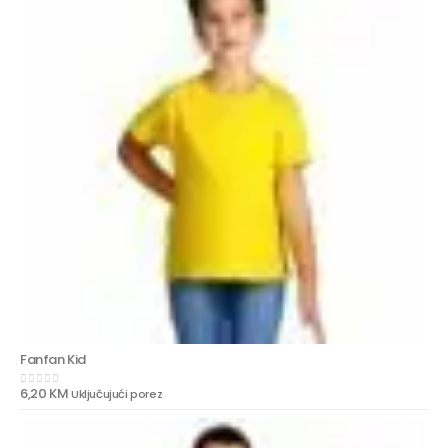
Fanfan Kid
6,20
KM
Uključujući porez
0
out of 5