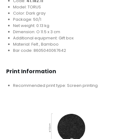
Code:
41.182.11
Model: TORUS
Color: Dark gray
Package: 50/1
Net weight: 0.13 kg
Dimension: O 11.5 x 3 cm
Additional equipment: Gift box
Material: Felt , Bamboo
Bar code: 8605040067642
Print Information
Recommended print type: Screen printing