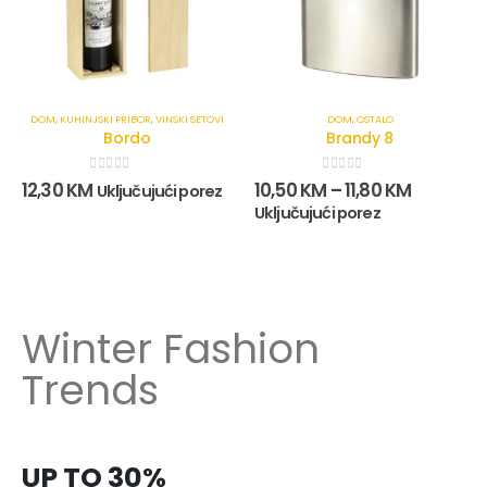
DOM
,
KUHINJSKI PRIBOR
,
VINSKI SETOVI
DOM
,
OSTALO
Bordo
Brandy 8
0
out of 5
0
out of 5
12,30
KM
10,50
KM
–
11,80
KM
Uključujući porez
Uključujući porez
Winter Fashion
Trends
UP TO 30%