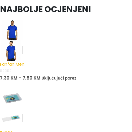
0
out of 5
NAJBOLJE OCJENJENI
Fanfan Men
0
out of 5
7,30
KM
–
7,80
KM
Uključujući porez