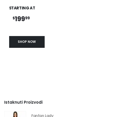
STARTING AT
199
$
99
SHOP NOW
Istaknuti Proizvodi
Fanfan Lady