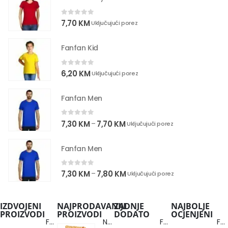
0
out of 5
7,70
KM
Uključujući porez
Fanfan Kid
0
out of 5
6,20
KM
Uključujući porez
Fanfan Men
0
out of 5
7,30
KM
7,70
KM
–
Uključujući porez
Fanfan Men
0
out of 5
7,30
KM
7,80
KM
–
Uključujući porez
IZDVOJENI
NAJPRODAVANIJI
ZADNJE
NAJBOLJE
PROIZVODI
PROIZVODI
DODATO
OCJENJENI
Fanfan Men
Note Cork
Fanfan Men
Fanfan Men