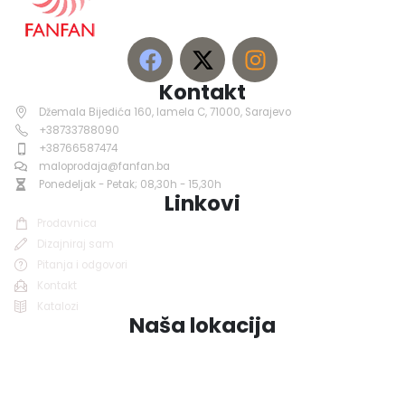
Kontakt
Džemala Bijedića 160, lamela C, 71000, Sarajevo
+38733788090
+38766587474
maloprodaja@fanfan.ba
Ponedeljak - Petak; 08,30h - 15,30h
Linkovi
Prodavnica
Dizajniraj sam
Pitanja i odgovori
Kontakt
Katalozi
Naša lokacija