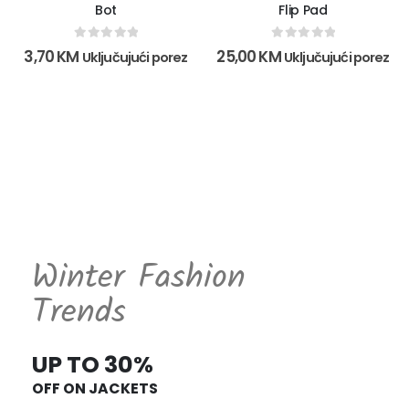
Bot
Flip Pad
0
out of 5
0
out of 5
3,70
KM
25,00
KM
Uključujući porez
Uključujući porez
Winter Fashion
Trends
UP TO 30%
OFF ON JACKETS