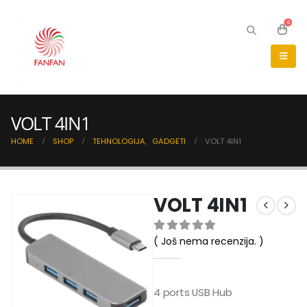
0
VOLT 4IN1
HOME
SHOP
TEHNOLOGIJA
,
GADGETI
VOLT 4IN1
VOLT 4IN1
( Još nema recenzija. )
0
out of 5
4 ports USB Hub