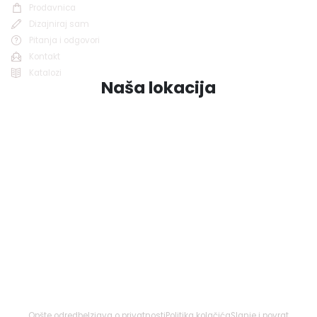
Prodavnica
Dizajniraj sam
Pitanja i odgovori
Kontakt
Katalozi
Naša lokacija
Opšte odredbe
Izjava o privatnosti
Politika kolačića
Slanje i povrat