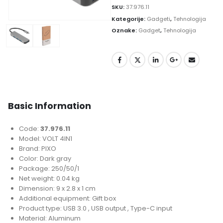
SKU:
37.976.11
Kategorije:
Gadgeti
,
Tehnologija
Oznake:
Gadget
,
Tehnologija
Basic Information
Code:
37.976.11
Model: VOLT 4IN1
Brand: PIXO
Color: Dark gray
Package: 250/50/1
Net weight: 0.04 kg
Dimension: 9 x 2.8 x 1 cm
Additional equipment: Gift box
Product type: USB 3.0 , USB output , Type-C input
Material: Aluminum