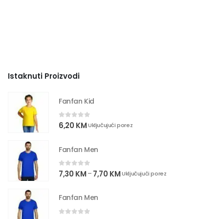
Istaknuti Proizvodi
Fanfan Kid
0
out of 5
6,20
KM
Uključujući porez
Fanfan Men
0
out of 5
7,30
KM
7,70
KM
–
Uključujući porez
Fanfan Men