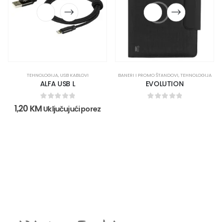
TEHNOLOGIJA
,
USB KABLOVI
BANERI I PROMO ŠTANDOVI
,
TEHNOLOGIJA
ALFA USB L
EVOLUTION
0
out of 5
0
out of 5
1,20
KM
Uključujući porez