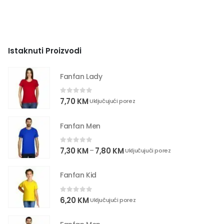
Istaknuti Proizvodi
Fanfan Lady
0
out of 5
7,70
KM
Uključujući porez
Fanfan Men
0
out of 5
7,30
KM
7,80
KM
–
Uključujući porez
Fanfan Kid
0
out of 5
6,20
KM
Uključujući porez