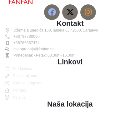
Kontakt
Džemala Bijedića 160, lamela C, 71000, Sarajevo
+38733788090
+38766587474
maloprodaja@fanfan.ba
Ponedeljak - Petak; 08,30h - 15,30h
Linkovi
Prodavnica
Dizajniraj sam
Pitanja i odgovori
Kontakt
Katalozi
Naša lokacija