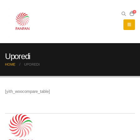
0
Uporedi
HOME
UPOREDI
[yith_woocompare_table]