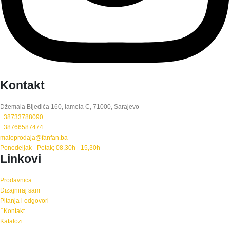
Kontakt
Džemala Bijedića 160, lamela C, 71000, Sarajevo
+38733788090
+38766587474
maloprodaja@fanfan.ba
Ponedeljak - Petak; 08,30h - 15,30h
Linkovi
Prodavnica
Dizajniraj sam
Pitanja i odgovori
Kontakt
Katalozi