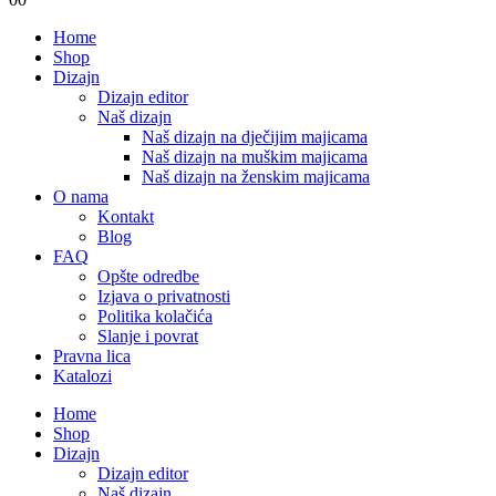
Home
Shop
Dizajn
Dizajn editor
Naš dizajn
Naš dizajn na dječijim majicama
Naš dizajn na muškim majicama
Naš dizajn na ženskim majicama
O nama
Kontakt
Blog
FAQ
Opšte odredbe
Izjava o privatnosti
Politika kolačića
Slanje i povrat
Pravna lica
Katalozi
Home
Shop
Dizajn
Dizajn editor
Naš dizajn