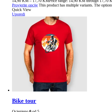
14,90
KM
–
17,70
KM
Price range: 14,90 KM through 17,70
Provjerite opcije
This product has multiple variants. The optio
Quick View
Uporedi
Bike tour
Ocjenjeno
0
od 5