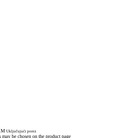
 KM
Uključujući porez
ns may be chosen on the product page