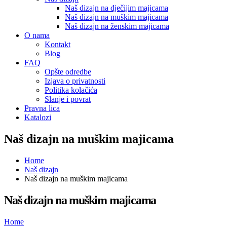
Naš dizajn na dječijim majicama
Naš dizajn na muškim majicama
Naš dizajn na ženskim majicama
O nama
Kontakt
Blog
FAQ
Opšte odredbe
Izjava o privatnosti
Politika kolačića
Slanje i povrat
Pravna lica
Katalozi
Naš dizajn na muškim majicama
Home
Naš dizajn
Naš dizajn na muškim majicama
Naš dizajn na muškim majicama
Home