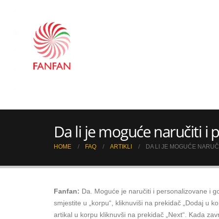
Da li je moguće naručiti i 
HOME
FAQ
ARTIKLI
DA LI JE MOGUĆE NARUČI
Fanfan:
Da. Moguće je naručiti i personalizovane i got
smjestite u „korpu“, kliknuviši na prekidač „Dodaj u ko
artikal u korpu kliknuvši na prekidač „Next“. Kada zav