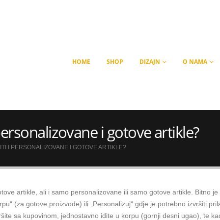
HOME
SHOP
DIZAJN
O NAMA
personalizovane i gotove artikle?
TI I PERSONALIZOVANE I GOTOVE ARTIKLE?
ove artikle, ali i samo personalizovane ili samo gotove artikle. Bitno j
rpu“ (za gotove proizvode) ili „Personalizuj“ gdje je potrebno izvršiti pr
ršite sa kupovinom, jednostavno idite u korpu (gornji desni ugao), te k