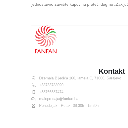
jednostavno završite kupovinu prateći dugme „Zaključ
Kontakt
Džemala Bijedića 160, lamela C, 71000, Sarajevo
+38733788090
+38766587474
maloprodaja@fanfan.ba
Ponedeljak - Petak; 08,30h - 15,30h