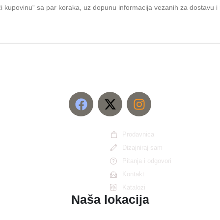
i kupovinu“ sa par koraka, uz dopunu informacija vezanih za dostavu i 
Prodavnica
Dizajniraj sam
Pitanja i odgovori
Kontakt
Katalozi
Naša lokacija