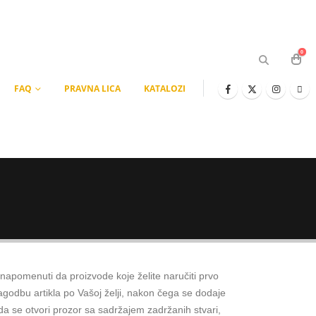
0
FAQ
PRAVNA LICA
KATALOZI
e napomenuti da proizvode koje želite naručiti prvo
ilagodbu artikla po Vašoj želji, nakon čega se dodaje
ada se otvori prozor sa sadržajem zadržanih stvari,