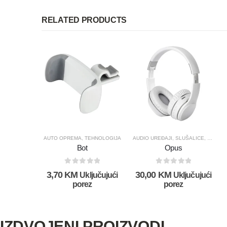
RELATED PRODUCTS
AUTO OPREMA
,
TEHNOLOGIJA
AUDIO UREĐAJI
,
SLUŠALICE
,
TEHNO
Bot
Opus
0
out of 5
0
out of 5
3,70
KM
30,00
KM
Uključujući
Uključujući
porez
porez
IZDVOJENI PROIZVODI