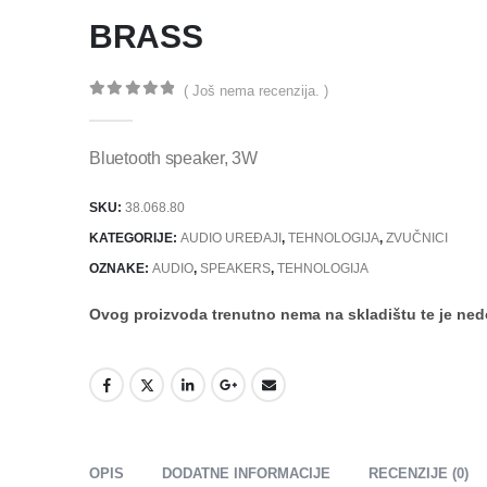
BRASS
( Još nema recenzija. )
0
out of 5
Bluetooth speaker, 3W
SKU:
38.068.80
KATEGORIJE:
AUDIO UREĐAJI
,
TEHNOLOGIJA
,
ZVUČNICI
OZNAKE:
AUDIO
,
SPEAKERS
,
TEHNOLOGIJA
Ovog proizvoda trenutno nema na skladištu te je ne
OPIS
DODATNE INFORMACIJE
RECENZIJE (0)