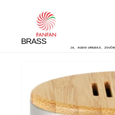
BRASS
HOME
SHOP
TEHNOLOGIJA
,
AUDIO UREĐAJI
,
ZVUČN