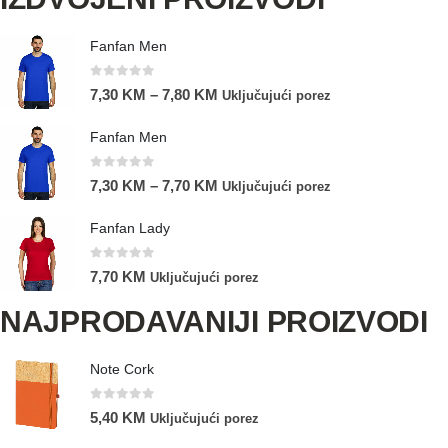
Fanfan Men
0
out of 5
7,30
KM
–
7,80
KM
Uključujući porez
Fanfan Men
0
out of 5
7,30
KM
–
7,70
KM
Uključujući porez
Fanfan Lady
0
out of 5
7,70
KM
Uključujući porez
NAJPRODAVANIJI PROIZVODI
Note Cork
0
out of 5
5,40
KM
Uključujući porez