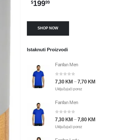
199
$
99
SHOP NOW
Istaknuti Proizvodi
Fanfan Men
0
out of 5
–
7,30
KM
7,70
KM
Uključujući porez
Fanfan Men
0
out of 5
–
7,30
KM
7,80
KM
Uključujući porez