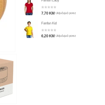
Fanfan Lady
0
out of 5
7,70
KM
Uključujući porez
Fanfan Kid
0
out of 5
6,20
KM
Uključujući porez