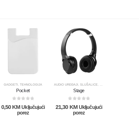
LOGIJA
GADGETI
,
TEHNOLOGIJA
AUDIO UREĐAJI
,
SLUŠALICE
,
TEHNOLOGIJA
Pocket
Stage
0
out of 5
0
out of 5
0,50
KM
21,30
KM
Uključujući
Uključujući
porez
porez