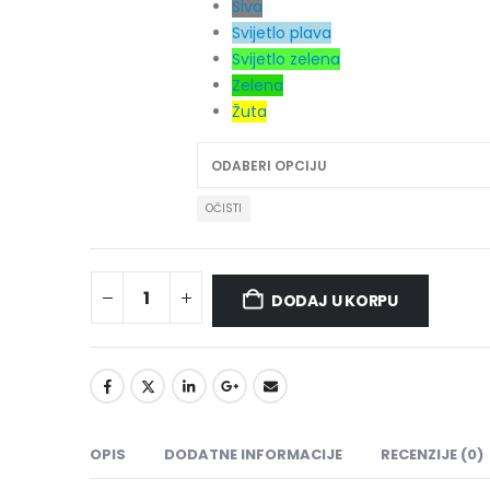
Siva
Svijetlo plava
Svijetlo zelena
Zelena
Žuta
OČISTI
DODAJ U KORPU
OPIS
DODATNE INFORMACIJE
RECENZIJE (0)