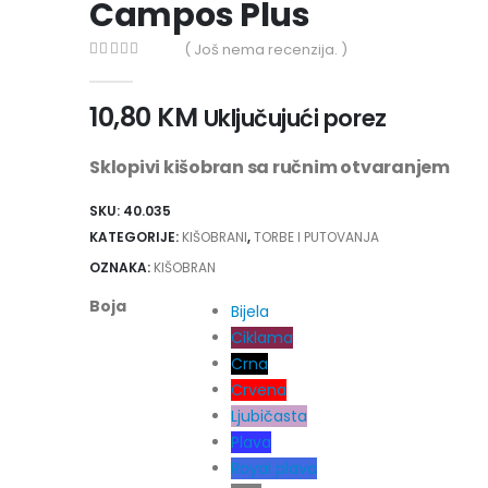
Campos Plus
( Još nema recenzija. )
0
out of 5
10,80
KM
Uključujući porez
Sklopivi kišobran sa ručnim otvaranjem
SKU:
40.035
KATEGORIJE:
KIŠOBRANI
,
TORBE I PUTOVANJA
OZNAKA:
KIŠOBRAN
Boja
Bijela
Ciklama
Crna
Crvena
Ljubičasta
Plava
Royal plava