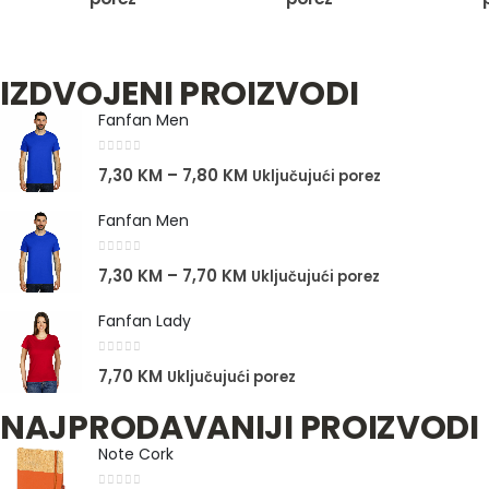
IZDVOJENI PROIZVODI
Fanfan Men
0
out of 5
7,30
KM
–
7,80
KM
Uključujući porez
Fanfan Men
0
out of 5
7,30
KM
–
7,70
KM
Uključujući porez
Fanfan Lady
0
out of 5
7,70
KM
Uključujući porez
NAJPRODAVANIJI PROIZVODI
Note Cork