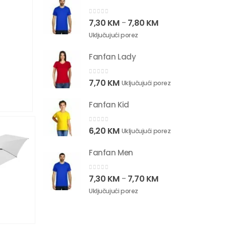
0
out of 5
7,30
KM
7,80
KM
–
Uključujući porez
Fanfan Lady
0
out of 5
7,70
KM
Uključujući porez
Fanfan Kid
0
out of 5
6,20
KM
Uključujući porez
Fanfan Men
0
out of 5
7,30
KM
7,70
KM
–
Uključujući porez