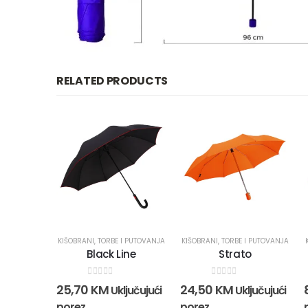
RELATED PRODUCTS
KIŠOBRANI
,
TORBE I PUTOVANJA
KIŠOBRANI
,
TORBE I PUTOVANJA
Black Line
Strato
0
out of 5
0
out of 5
25,70
KM
24,50
KM
Uključujući
Uključujući
porez
porez