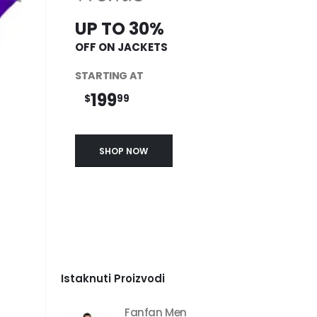
UP TO 30%
OFF ON JACKETS
STARTING AT
199
$
99
SHOP NOW
Istaknuti Proizvodi
Fanfan Men