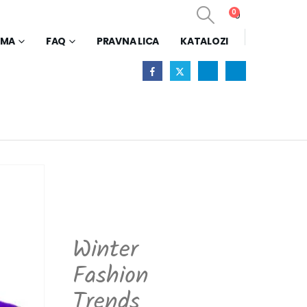
0
0
AMA
FAQ
PRAVNA LICA
KATALOZI
Winter
Fashion
Trends