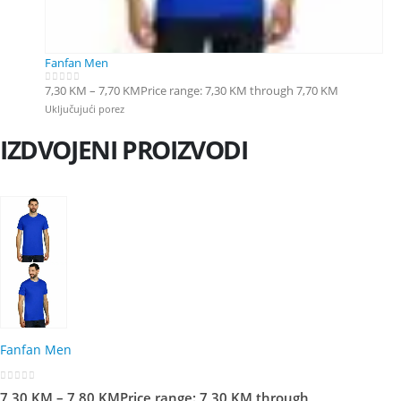
Fanfan Men
7,30
KM
–
7,70
KM
Price range: 7,30 KM through 7,70 KM
0
out of 5
Uključujući porez
IZDVOJENI PROIZVODI
Fanfan Men
0
out of 5
7,30
KM
–
7,80
KM
Price range: 7,30 KM through