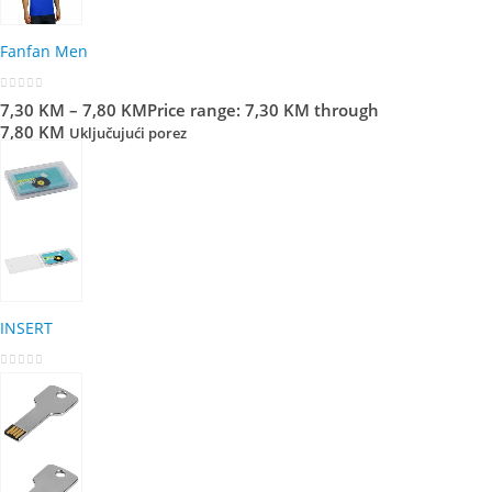
Fanfan Men
0
out of 5
7,30
KM
–
7,80
KM
Price range: 7,30 KM through
7,80 KM
Uključujući porez
INSERT
0
out of 5