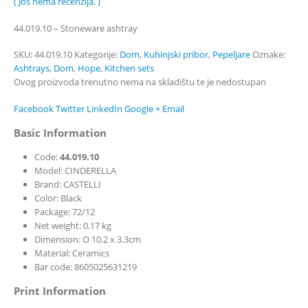
( Još nema recenzija. )
0
out of 5
44.019.10 – Stoneware ashtray
SKU:
44.019.10
Kategorije:
Dom
,
Kuhinjski pribor
,
Pepeljare
Oznake:
Ashtrays
,
Dom
,
Hope
,
Kitchen sets
Ovog proizvoda trenutno nema na skladištu te je nedostupan
Facebook
Twitter
LinkedIn
Google +
Email
Basic Information
Code:
44.019.10
Model: CINDERELLA
Brand: CASTELLI
Color: Black
Package: 72/12
Net weight: 0.17 kg
Dimension: O 10.2 x 3.3cm
Material: Ceramics
Bar code: 8605025631219
Print Information