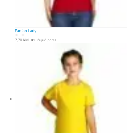
Fanfan Lady
7,70
KM
Uključujući porez
0
out of 5