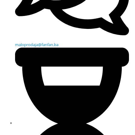
maloprodaja@fanfan.ba