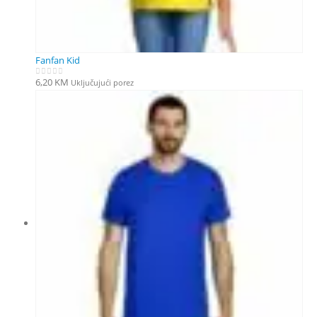
Fanfan Kid
6,20
KM
Uključujući porez
0
out of 5