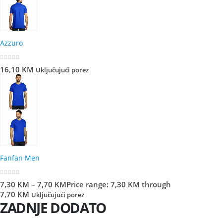
Azzuro
0
out of 5
16,10
KM
Uključujući porez
Fanfan Men
0
out of 5
7,30
KM
–
7,70
KM
Price range: 7,30 KM through
7,70 KM
Uključujući porez
ZADNJE DODATO