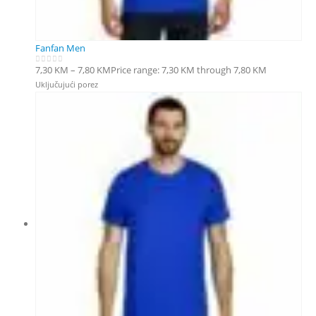
Fanfan Men
7,30
KM
–
7,80
KM
Price range: 7,30 KM through 7,80 KM
0
out of 5
Uključujući porez