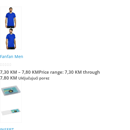
Fanfan Men
0
out of 5
7,30
KM
–
7,80
KM
Price range: 7,30 KM through
7,80 KM
Uključujući porez
INSERT