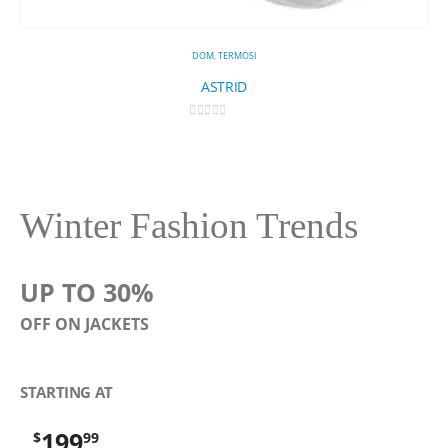
DOM
,
TERMOSI
ASTRID
0
out of 5
12
Winter Fashion Trends
UP TO 30%
OFF ON JACKETS
STARTING AT
199
$
99