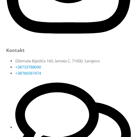
Kontakt
Džemala Bijedića 160, lamela C, 71000, Sarajevo
+38733788090
+38766587474