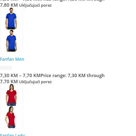
7,80 KM
Uključujući porez
Fanfan Men
0
out of 5
7,30
KM
–
7,70
KM
Price range: 7,30 KM through
7,70 KM
Uključujući porez
Fanfan Lady