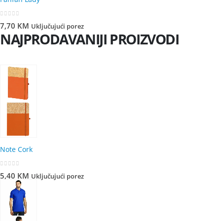
0
out of 5
7,70
KM
Uključujući porez
NAJPRODAVANIJI PROIZVODI
Note Cork
0
out of 5
5,40
KM
Uključujući porez