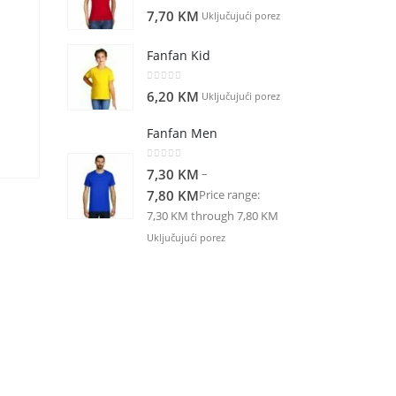
0
out of 5
7,70
KM
Uključujući porez
Fanfan Kid
0
out of 5
6,20
KM
Uključujući porez
Fanfan Men
0
out of 5
–
7,30
KM
Price range:
7,80
KM
7,30 KM through 7,80 KM
Uključujući porez