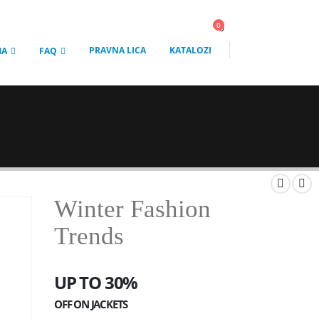
0
0
PRAVNA LICA
KATALOZI
MA
FAQ
Winter Fashion
Trends
UP TO 30%
OFF ON JACKETS