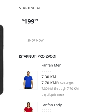
STARTING AT
199
$
99
SHOP NOW
ISTAKNUTI PROIZVODI
Fanfan Men
0
out of 5
–
7,30
KM
Price range:
7,70
KM
7,30 KM through 7,70 KM
Uključujući porez
Fanfan Lady