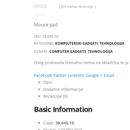
( Još nema recenzija. )
0
out of 5
Mouse pad
SKU:
38.045.10
KATEGORIJE:
KOMPJUTERSKI GADGETI
,
TEHNOLOGIJA
OZNAKE:
COMPUTER GADGETS
,
TEHNOLOGIJA
Ovog proizvoda trenutno nema na skladištu te j
Facebook
Twitter
LinkedIn
Google +
Email
Opis
Dodatne informacije
Recenzije (0)
Basic Information
Code:
38.045.10
Model: COMBO PAD