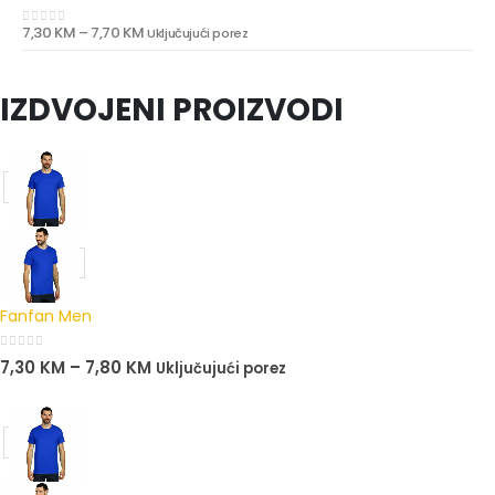
7,30
KM
–
7,70
KM
Uključujući porez
0
out of 5
IZDVOJENI PROIZVODI
Fanfan Men
0
out of 5
7,30
KM
–
7,80
KM
Uključujući porez