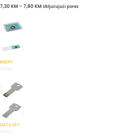
0
out of 5
7,30
KM
–
7,80
KM
Uključujući porez
INSERT
0
out of 5
DATA KEY