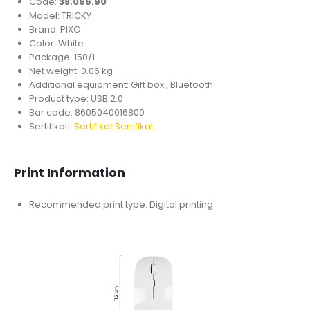
Code:
38.066.90
Model: TRICKY
Brand: PIXO
Color: White
Package: 150/1
Net weight: 0.06 kg
Additional equipment: Gift box , Bluetooth
Product type: USB 2.0
Bar code: 8605040016800
Sertifikati:
Sertifikat
Sertifikat
Print Information
Recommended print type: Digital printing