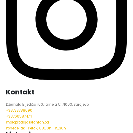
Kontakt
Džemala Bijedića 160, lamela C, 71000, Sarajevo
+38733788090
+38766587474
maloprodaja@fanfan.ba
Ponedeljak - Petak; 08,30h - 15,30h