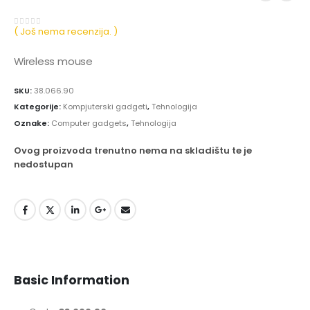
( Još nema recenzija. )
0
out of 5
Wireless mouse
SKU:
38.066.90
Kategorije:
Kompjuterski gadgeti
,
Tehnologija
Oznake:
Computer gadgets
,
Tehnologija
Ovog proizvoda trenutno nema na skladištu te je
nedostupan
Basic Information