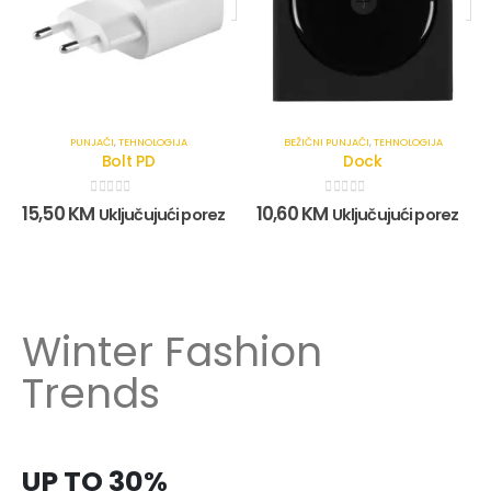
PUNJAČI
,
TEHNOLOGIJA
BEŽIČNI PUNJAČI
,
TEHNOLOGIJA
Bolt PD
Dock
0
out of 5
0
out of 5
15,50
KM
10,60
KM
Uključujući porez
Uključujući porez
Winter Fashion
Trends
UP TO 30%