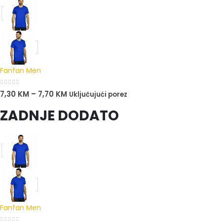
Fanfan Men
0
out of 5
7,30
KM
–
7,70
KM
Uključujući porez
ZADNJE DODATO
Fanfan Men