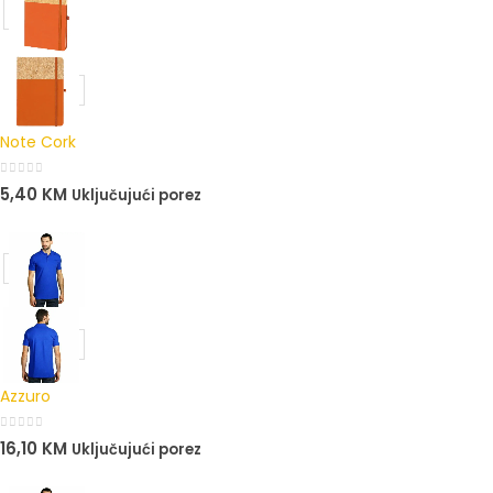
Note Cork
0
out of 5
5,40
KM
Uključujući porez
Azzuro
0
out of 5
16,10
KM
Uključujući porez