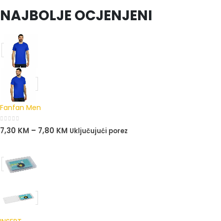
0
out of 5
NAJBOLJE OCJENJENI
Fanfan Men
0
out of 5
7,30
KM
–
7,80
KM
Uključujući porez