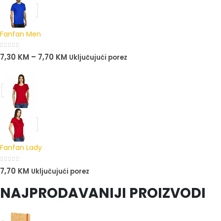
Fanfan Men
0
out of 5
7,30
KM
–
7,70
KM
Uključujući porez
Fanfan Lady
0
out of 5
7,70
KM
Uključujući porez
NAJPRODAVANIJI PROIZVODI