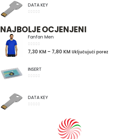
DATA KEY
0
out of 5
NAJBOLJE OCJENJENI
Fanfan Men
0
out of 5
7,30
KM
–
7,80
KM
Uključujući porez
INSERT
0
out of 5
DATA KEY
0
out of 5