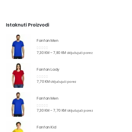
Istaknuti Proizvodi
Fanfan Men
7,30
KM
–
7,80
KM
Uključujući porez
0
out of 5
Fanfan Lady
7,70
KM
Uključujući porez
0
out of 5
Fanfan Men
7,30
KM
–
7,70
KM
Uključujući porez
0
out of 5
Fanfan Kid