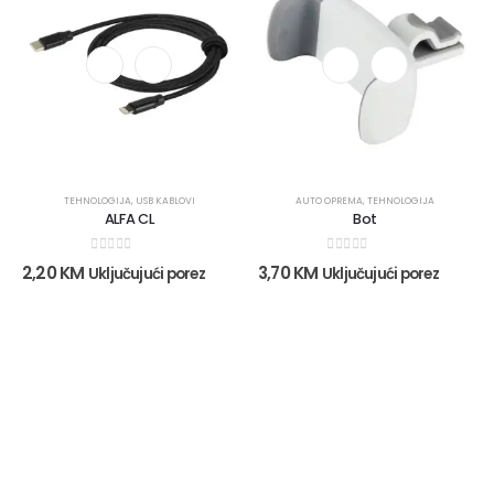
TEHNOLOGIJA
,
USB KABLOVI
AUTO OPREMA
,
TEHNOLOGIJA
ALFA CL
Bot
0
out of 5
0
out of 5
2,20
KM
3,70
KM
Uključujući porez
Uključujući porez