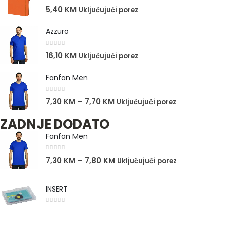
0
out of 5
5,40
KM
Uključujući porez
Azzuro
0
out of 5
16,10
KM
Uključujući porez
Fanfan Men
0
out of 5
7,30
KM
–
7,70
KM
Uključujući porez
ZADNJE DODATO
Fanfan Men
0
out of 5
7,30
KM
–
7,80
KM
Uključujući porez
INSERT
0
out of 5