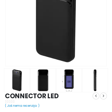
CONNECTOR LED
( Još nema recenzija. )
0
out of 5