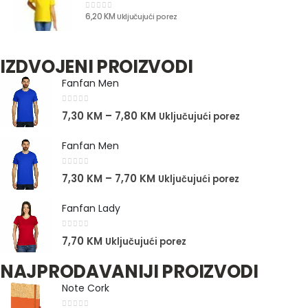
6,20
KM
Uključujući porez
0
out of 5
IZDVOJENI PROIZVODI
Fanfan Men
0
out of 5
7,30
KM
–
7,80
KM
Uključujući porez
Fanfan Men
0
out of 5
7,30
KM
–
7,70
KM
Uključujući porez
Fanfan Lady
0
out of 5
7,70
KM
Uključujući porez
NAJPRODAVANIJI PROIZVODI
Note Cork