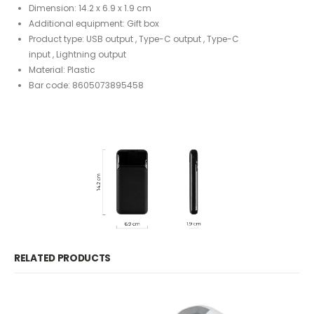
Dimension: 14.2 x 6.9 x 1.9 cm
Additional equipment: Gift box
Product type: USB output , Type-C output , Type-C
input , Lightning output
Material: Plastic
Bar code: 8605073895458
RELATED PRODUCTS