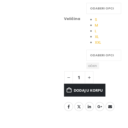
Veličina
S
M
L
XL
XXL
OČISTI
DODAJ U KORPU