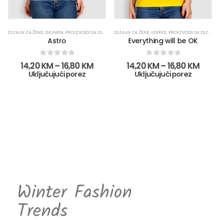
DIZAJN ZA ŽENE
,
GEJMER
,
PROIZVODI SA DIZAJNOM
DIZAJN ZA ŽENE
,
IZREKE
,
PROIZVODI SA DIZAJNOM
Astro
Everything will be OK
0
out of 5
0
out of 5
14,20
KM
–
16,80
KM
14,20
KM
–
16,80
KM
Uključujući porez
Uključujući porez
Winter Fashion
Trends