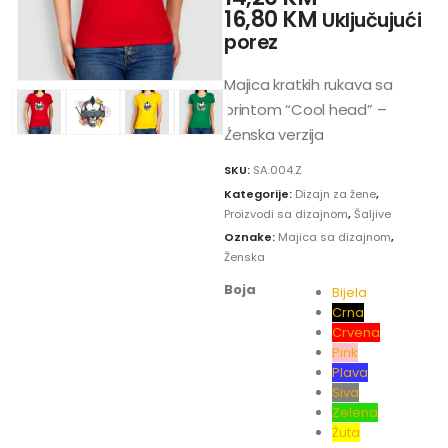
16,80
KM
Uključujući
porez
Majica kratkih rukava sa
printom “Cool head” –
Ženska verzija
SKU:
SA.004.Z
Kategorije:
Dizajn za žene
,
Proizvodi sa dizajnom
,
Šaljive
Oznake:
Majica sa dizajnom
,
Ženska
Boja
Bijela
Crna
Crvena
Pink
Plava
Siva
Zelena
Žuta