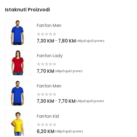
Istaknuti Proizvodi
Fanfan Men
0
out of 5
7,30
KM
7,80
KM
–
Uključujući porez
Fanfan Lady
0
out of 5
7,70
KM
Uključujući porez
Fanfan Men
0
out of 5
7,30
KM
7,70
KM
–
Uključujući porez
Fanfan Kid
0
out of 5
6,20
KM
Uključujući porez