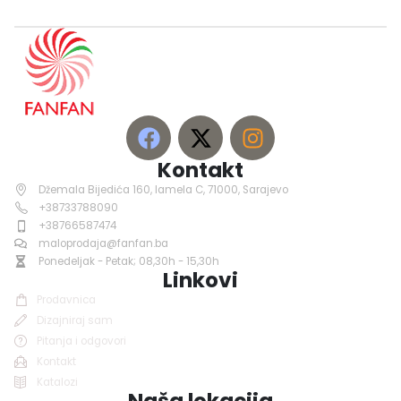
Kontakt
Džemala Bijedića 160, lamela C, 71000, Sarajevo
+38733788090
+38766587474
maloprodaja@fanfan.ba
Ponedeljak - Petak; 08,30h - 15,30h
Linkovi
Prodavnica
Dizajniraj sam
Pitanja i odgovori
Kontakt
Katalozi