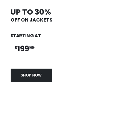
UP TO 30%
OFF ON JACKETS
STARTING AT
199
$
99
SHOP NOW