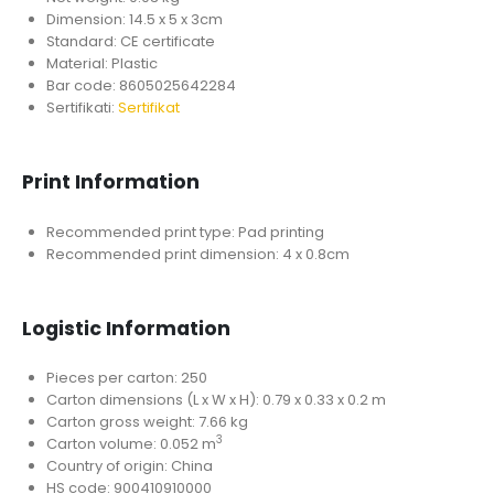
Dimension: 14.5 x 5 x 3cm
Standard: CE certificate
Material: Plastic
Bar code: 8605025642284
Sertifikati:
Sertifikat
Print Information
Recommended print type: Pad printing
Recommended print dimension: 4 x 0.8cm
Logistic Information
Pieces per carton: 250
Carton dimensions (L x W x H): 0.79 x 0.33 x 0.2 m
Carton gross weight: 7.66 kg
3
Carton volume: 0.052 m
Country of origin: China
HS code: 900410910000