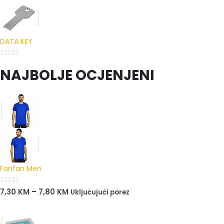
DATA KEY
0
out of 5
NAJBOLJE OCJENJENI
Fanfan Men
0
out of 5
7,30
KM
–
7,80
KM
Uključujući porez