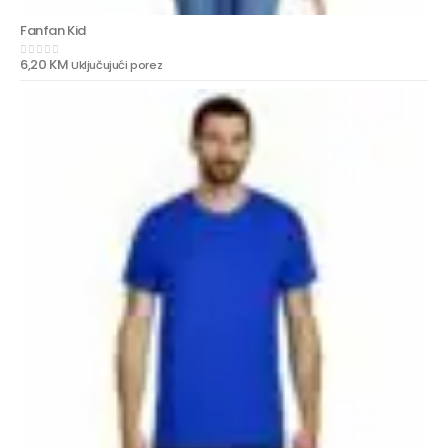
Fanfan Kid
6,20
KM
Uključujući porez
0
out of 5