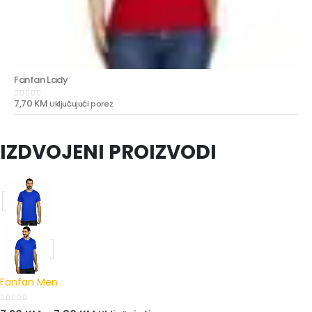
Fanfan Lady
7,70
KM
Uključujući porez
0
out of 5
IZDVOJENI PROIZVODI
Fanfan Men
0
out of 5