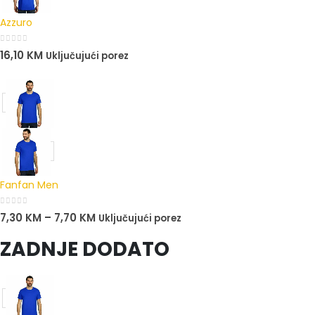
Azzuro
0
out of 5
16,10
KM
Uključujući porez
Fanfan Men
0
out of 5
7,30
KM
–
7,70
KM
Uključujući porez
ZADNJE DODATO