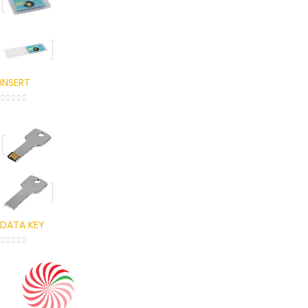
INSERT
0
out of 5
DATA KEY
0
out of 5