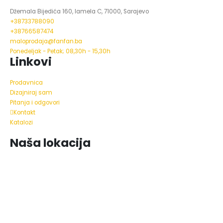
Džemala Bijedića 160, lamela C, 71000, Sarajevo
+38733788090
+38766587474
maloprodaja@fanfan.ba
Ponedeljak - Petak; 08,30h - 15,30h
Linkovi
Prodavnica
Dizajniraj sam
Pitanja i odgovori
Kontakt
Katalozi
Naša lokacija