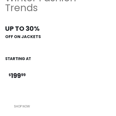
Trends
UP TO 30%
OFF ON JACKETS
STARTING AT
199
$
99
SHOP NOW