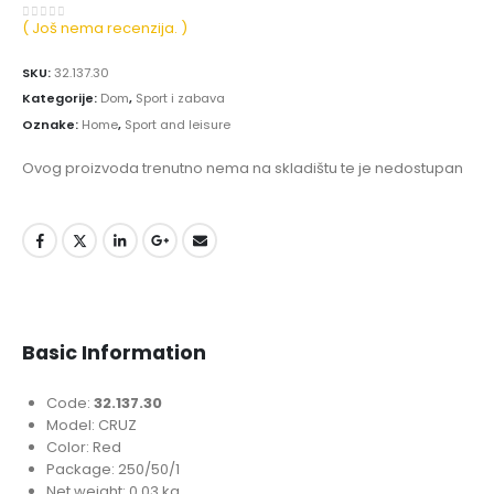
( Još nema recenzija. )
0
out of 5
SKU:
32.137.30
Kategorije:
Dom
,
Sport i zabava
Oznake:
Home
,
Sport and leisure
Ovog proizvoda trenutno nema na skladištu te je nedostupan
Basic Information
Code:
32.137.30
Model: CRUZ
Color: Red
Package: 250/50/1
Net weight: 0.03 kg