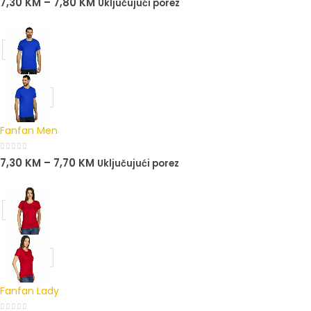
7,30
KM
–
7,80
KM
Uključujući porez
Fanfan Men
0
out of 5
7,30
KM
–
7,70
KM
Uključujući porez
Fanfan Lady