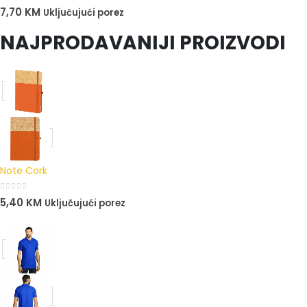
0
out of 5
7,70
KM
Uključujući porez
NAJPRODAVANIJI PROIZVODI
Note Cork
0
out of 5
5,40
KM
Uključujući porez