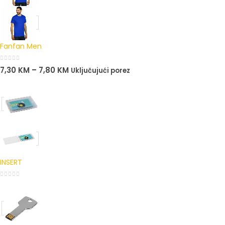
Fanfan Men
0
out of 5
7,30
KM
–
7,80
KM
Uključujući porez
INSERT
0
out of 5