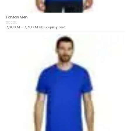
Fanfan Men
7,30
KM
–
7,70
KM
Uključujući porez
0
out of 5