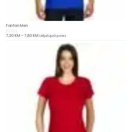
Fanfan Men
7,30
KM
–
7,80
KM
Uključujući porez
0
out of 5