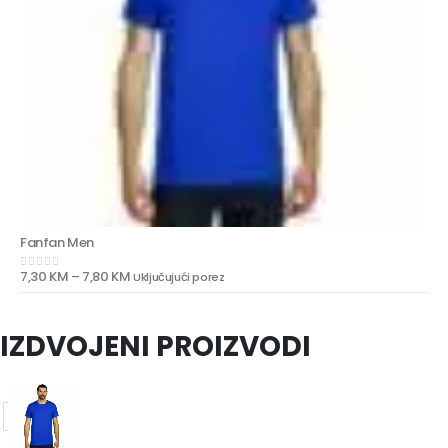
Fanfan Men
7,30
KM
–
7,80
KM
Uključujući porez
0
out of 5
IZDVOJENI PROIZVODI