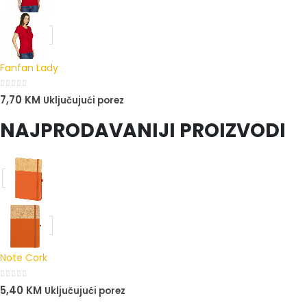
Fanfan Lady
0
out of 5
7,70
KM
Uključujući porez
NAJPRODAVANIJI PROIZVODI
Note Cork
0
out of 5
5,40
KM
Uključujući porez