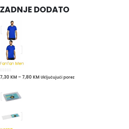
ZADNJE DODATO
Fanfan Men
0
out of 5
7,30
KM
–
7,80
KM
Uključujući porez