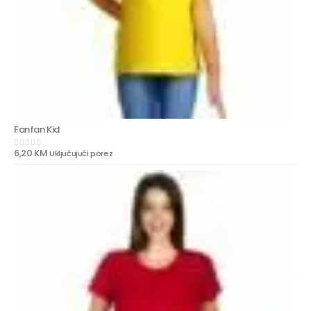
Fanfan Kid
6,20
KM
Uključujući porez
0
out of 5