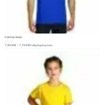
Fanfan Men
7,30
KM
–
7,70
KM
Uključujući porez
0
out of 5