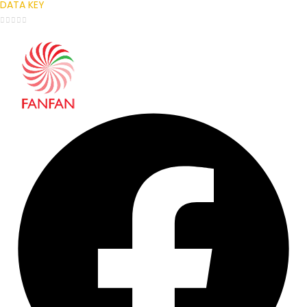
DATA KEY
0
out of 5