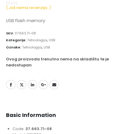
( Još nema recenzija. )
0
out of 5
USB flash memory
SKU:
37.663.71-08
Kategorije:
Tehnologija
,
USB
Oznake:
Tehnologija
,
USB
Ovog proizvoda trenutno nema na skladištu te je
nedostupan
Basic Information
Code:
37.663.71-08