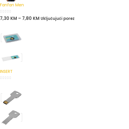
Fanfan Men
0
out of 5
7,30
KM
–
7,80
KM
Uključujući porez
INSERT
0
out of 5