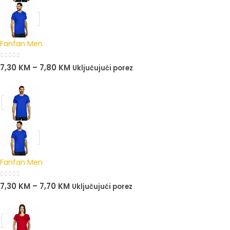
Fanfan Men
0
out of 5
7,30
KM
–
7,80
KM
Uključujući porez
Fanfan Men
0
out of 5
7,30
KM
–
7,70
KM
Uključujući porez