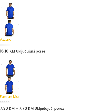
Azzuro
0
out of 5
16,10
KM
Uključujući porez
Fanfan Men
0
out of 5
7,30
KM
–
7,70
KM
Uključujući porez