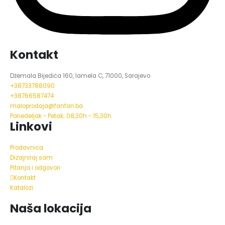
Kontakt
Džemala Bijedića 160, lamela C, 71000, Sarajevo
+38733788090
+38766587474
maloprodaja@fanfan.ba
Ponedeljak - Petak; 08,30h - 15,30h
Linkovi
Prodavnica
Dizajniraj sam
Pitanja i odgovori
Kontakt
Katalozi
Naša lokacija