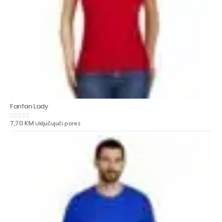
Fanfan Lady
7,70
KM
Uključujući porez
0
out of 5