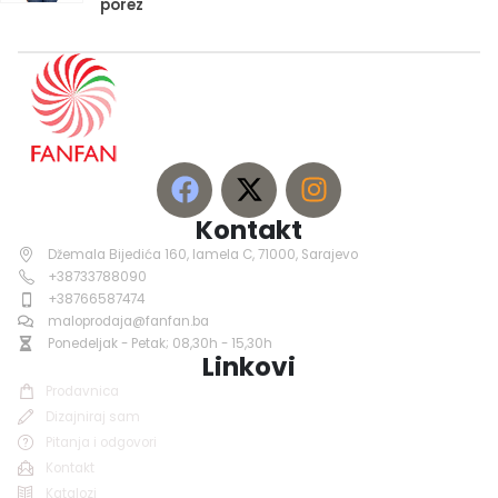
porez
Kontakt
Džemala Bijedića 160, lamela C, 71000, Sarajevo
+38733788090
+38766587474
maloprodaja@fanfan.ba
Ponedeljak - Petak; 08,30h - 15,30h
Linkovi
Prodavnica
Dizajniraj sam
Pitanja i odgovori
Kontakt
Katalozi