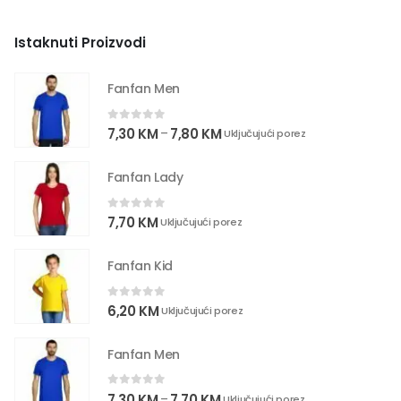
Istaknuti Proizvodi
Fanfan Men
0
out of 5
7,30
KM
7,80
KM
–
Uključujući porez
Fanfan Lady
0
out of 5
7,70
KM
Uključujući porez
Fanfan Kid
0
out of 5
6,20
KM
Uključujući porez
Fanfan Men
0
out of 5
7,30
KM
7,70
KM
–
Uključujući porez