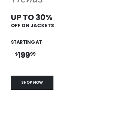
UP TO 30%
OFF ON JACKETS
STARTING AT
199
$
99
SHOP NOW