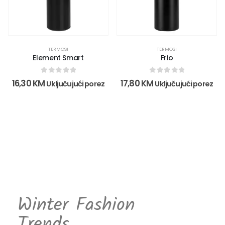
TERMOSI
TERMOSI
Element Smart
Frio
0
out of 5
0
out of 5
16,30
KM
17,80
KM
Uključujući porez
Uključujući porez
Winter Fashion
Trends