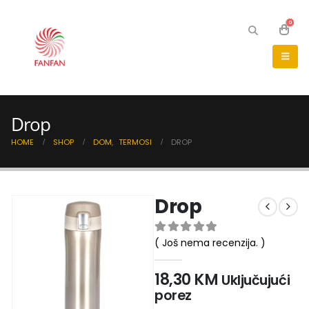
0
Drop
HOME
SHOP
DOM
,
TERMOSI
DROP
Drop
( Još nema recenzija. )
0
out of 5
18,30
KM
Uključujući
porez