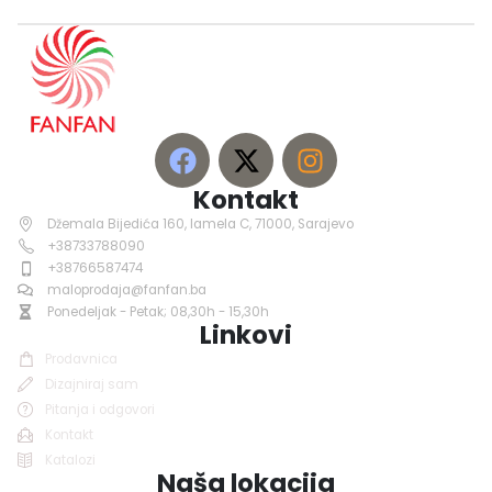
Kontakt
Džemala Bijedića 160, lamela C, 71000, Sarajevo
+38733788090
+38766587474
maloprodaja@fanfan.ba
Ponedeljak - Petak; 08,30h - 15,30h
Linkovi
Prodavnica
Dizajniraj sam
Pitanja i odgovori
Kontakt
Katalozi
Naša lokacija