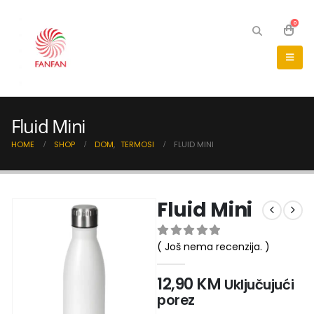
0
Fluid Mini
HOME
SHOP
DOM
,
TERMOSI
FLUID MINI
Fluid Mini
( Još nema recenzija. )
0
out of 5
12,90
KM
Uključujući
porez