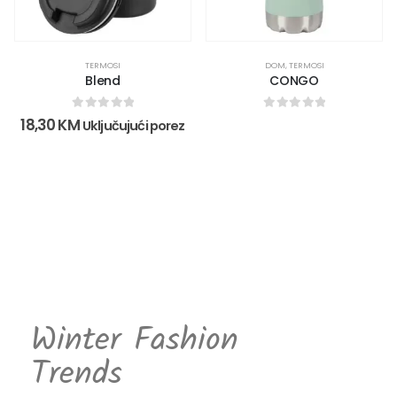
TERMOSI
DOM
,
TERMOSI
Blend
CONGO
0
out of 5
0
out of 5
18,30
KM
Uključujući porez
Winter Fashion
Trends