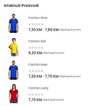
Istaknuti Proizvodi
Fanfan Men
0
out of 5
7,30
KM
7,80
KM
–
Uključujući porez
Fanfan Kid
0
out of 5
6,20
KM
Uključujući porez
Fanfan Men
0
out of 5
7,30
KM
7,70
KM
–
Uključujući porez
Fanfan Lady
0
out of 5
7,70
KM
Uključujući porez