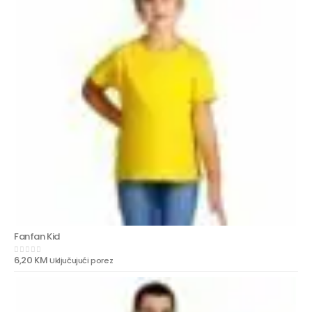
Fanfan Kid
6,20
KM
Uključujući porez
0
out of 5