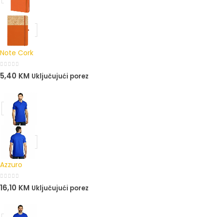
Note Cork
0
out of 5
5,40
KM
Uključujući porez
Azzuro
0
out of 5
16,10
KM
Uključujući porez