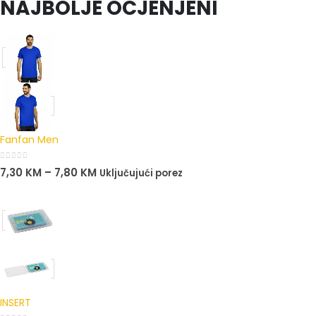
NAJBOLJE OCJENJENI
Fanfan Men
0
out of 5
7,30
KM
–
7,80
KM
Uključujući porez
INSERT