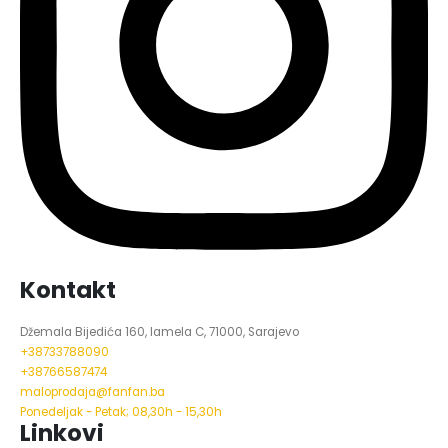
Kontakt
Džemala Bijedića 160, lamela C, 71000, Sarajevo
+38733788090
+38766587474
maloprodaja@fanfan.ba
Ponedeljak - Petak; 08,30h - 15,30h
Linkovi