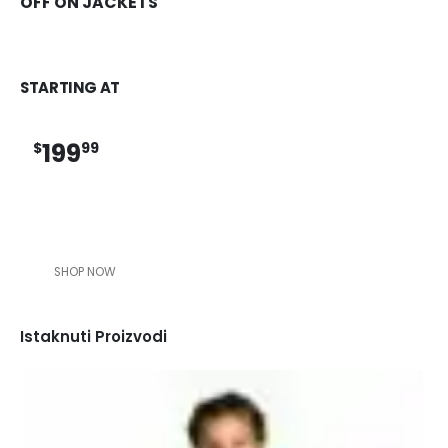
OFF ON JACKETS
STARTING AT
199
$
99
SHOP NOW
Istaknuti Proizvodi