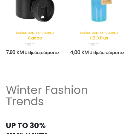
BOČICE
,
DOM
,
KANCELARIJA
BOČICE
,
DOM
,
KANCELARIJA
Cacao
H2O Plus
0
out of 5
0
out of 5
7,90
KM
4,00
KM
Uključujući porez
Uključujući porez
Winter Fashion
Trends
UP TO 30%