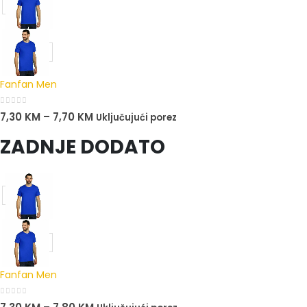
Fanfan Men
0
out of 5
7,30
KM
–
7,70
KM
Uključujući porez
ZADNJE DODATO
Fanfan Men
0
out of 5