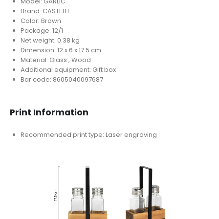
Model: GARLIC
Brand: CASTELLI
Color: Brown
Package: 12/1
Net weight: 0.38 kg
Dimension: 12 x 6 x 17.5 cm
Material: Glass , Wood
Additional equipment: Gift box
Bar code: 8605040097687
Print Information
Recommended print type: Laser engraving