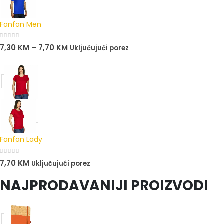
Fanfan Men
0
out of 5
7,30
KM
–
7,70
KM
Uključujući porez
Fanfan Lady
0
out of 5
7,70
KM
Uključujući porez
NAJPRODAVANIJI PROIZVODI