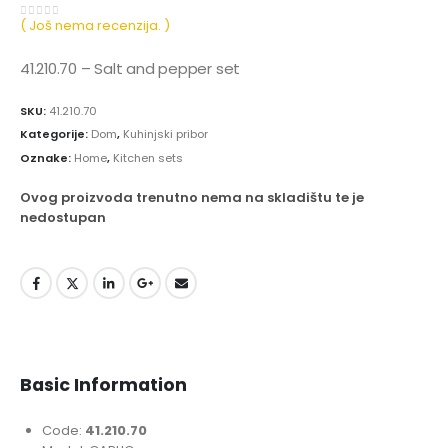
( Još nema recenzija. )
0
out of 5
41.210.70 – Salt and pepper set
SKU:
41.210.70
Kategorije:
Dom
,
Kuhinjski pribor
Oznake:
Home
,
Kitchen sets
Ovog proizvoda trenutno nema na skladištu te je
nedostupan
Basic Information
Code:
41.210.70