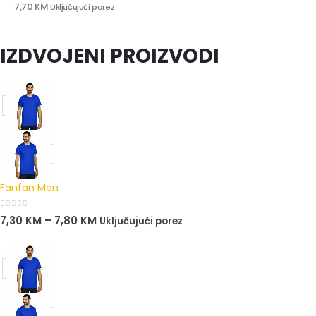
7,70
KM
Uključujući porez
0
out of 5
IZDVOJENI PROIZVODI
Fanfan Men
0
out of 5
7,30
KM
–
7,80
KM
Uključujući porez