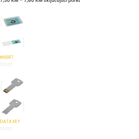
7,30
KM
–
7,80
KM
Uključujući porez
INSERT
0
out of 5
DATA KEY
0
out of 5