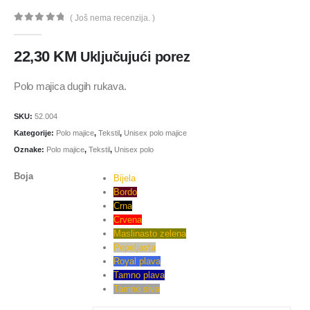
( Još nema recenzija. )
0
out of 5
22,30
KM
Uključujući porez
Polo majica dugih rukava.
SKU:
52.004
Kategorije:
Polo majice
,
Tekstil
,
Unisex polo majice
Oznake:
Polo majice
,
Tekstil
,
Unisex polo
Boja
Bijela
Bordo
Crna
Crvena
Maslinasto zelena
Pepeljasta
Royal plava
Tamno plava
Tamno siva