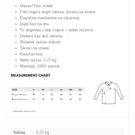
Unisex/Twin model
Polo majica dugih rukava, šivena sa strane
Elastične manžentne na rukavima
Dupli šav na dnu
Tri dugmeta u boji majice + jedan rezervni
Dodatni šav duž ramena
Ovratnik ojačan trakom
Šlicevi sa strane
Klasičan kroj
Netto težina: 0.27 kg
Materijal: 100% pamuk
Težina
0,27 kg