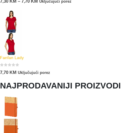
7,30
KM
–
7,70
KM
Uključujući porez
Fanfan Lady
0
out of 5
7,70
KM
Uključujući porez
NAJPRODAVANIJI PROIZVODI