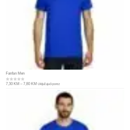
Fanfan Men
7,30
KM
–
7,80
KM
Uključujući porez
0
out of 5