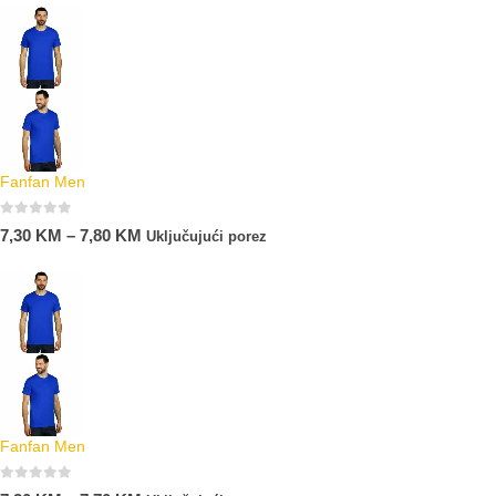
Fanfan Men
0
out of 5
7,30
KM
–
7,80
KM
Uključujući porez
Fanfan Men
0
out of 5