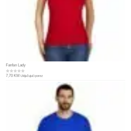
Fanfan Lady
7,70
KM
Uključujući porez
0
out of 5