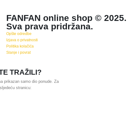
FANFAN online shop © 2025.
Sva prava pridržana.
Opšte odredbe
Izjava o privatnosti
Politika kolačića
Slanje i povrat
TE TRAŽILI?
ama prikazan samo dio ponude. Za
sljedeću stranicu: