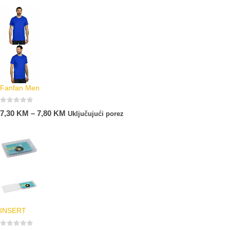
Fanfan Men
0
out of 5
7,30
KM
–
7,80
KM
Uključujući porez
INSERT