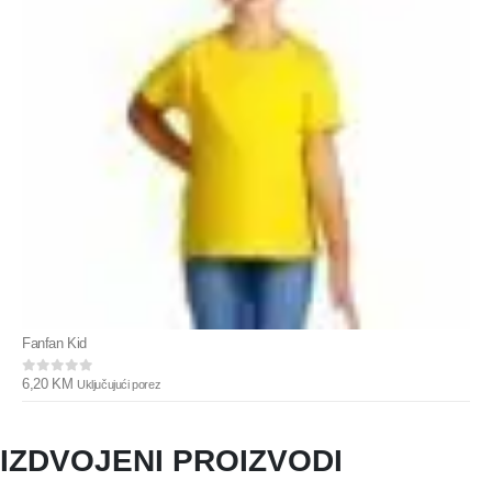
Fanfan Kid
6,20
KM
Uključujući porez
0
out of 5
IZDVOJENI PROIZVODI