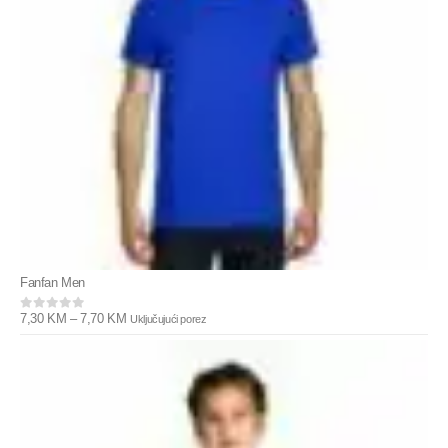
Fanfan Men
7,30
KM
–
7,70
KM
Uključujući porez
0
out of 5