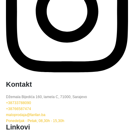
Kontakt
Džemala Bijedića 160, lamela C, 71000, Sarajevo
+38733788090
+38766587474
maloprodaja@fanfan.ba
Ponedeljak - Petak; 08,30h - 15,30h
Linkovi