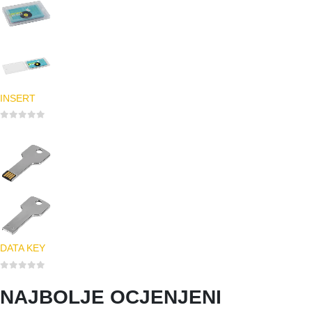
INSERT
0
out of 5
DATA KEY
0
out of 5
NAJBOLJE OCJENJENI