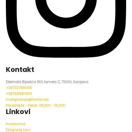
Kontakt
Džemala Bijedića 160, lamela C, 71000, Sarajevo
+38733788090
+38766587474
maloprodaja@fanfan.ba
Ponedeljak - Petak; 08,30h - 15,30h
Linkovi
Prodavnica
Dizajniraj sam