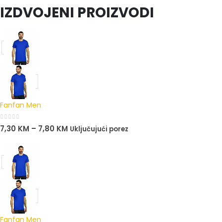
IZDVOJENI PROIZVODI
Fanfan Men
0
out of 5
7,30
KM
–
7,80
KM
Uključujući porez
Fanfan Men