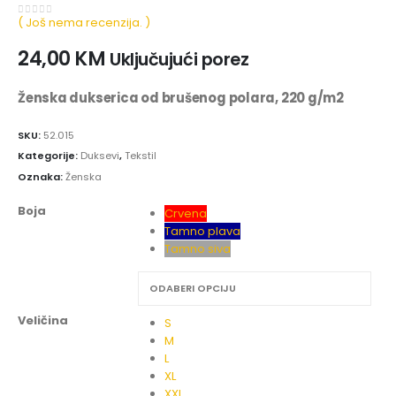
( Još nema recenzija. )
0
out of 5
24,00
KM
Uključujući porez
Ženska dukserica od brušenog polara, 220 g/m2
SKU:
52.015
Kategorije:
Duksevi
,
Tekstil
Oznaka:
Ženska
Boja
Crvena
Tamno plava
Tamno siva
Veličina
S
M
L
XL
XXL