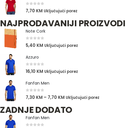
0
out of 5
7,70
KM
Uključujući porez
NAJPRODAVANIJI PROIZVODI
Note Cork
0
out of 5
5,40
KM
Uključujući porez
Azzuro
0
out of 5
16,10
KM
Uključujući porez
Fanfan Men
0
out of 5
7,30
KM
–
7,70
KM
Uključujući porez
ZADNJE DODATO
Fanfan Men