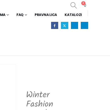
0
0
AMA
FAQ
PRAVNA LICA
KATALOZI
Winter
Fashion