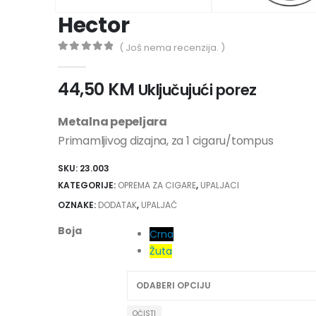
Hector
( Još nema recenzija. )
0
out of 5
44,50
KM
Uključujući porez
Metalna pepeljara
Primamljivog dizajna, za 1 cigaru/tompus
SKU:
23.003
KATEGORIJE:
OPREMA ZA CIGARE
,
UPALJACI
OZNAKE:
DODATAK
,
UPALJAČ
Boja
Crna
Žuta
OČISTI