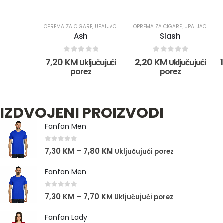
OPREMA ZA CIGARE
,
UPALJACI
OPREMA ZA CIGARE
,
UPALJACI
Ash
Slash
0
out of 5
0
out of 5
7,20
KM
2,20
KM
Uključujući
Uključujući
porez
porez
IZDVOJENI PROIZVODI
Fanfan Men
0
out of 5
7,30
KM
–
7,80
KM
Uključujući porez
Fanfan Men
0
out of 5
7,30
KM
–
7,70
KM
Uključujući porez
Fanfan Lady