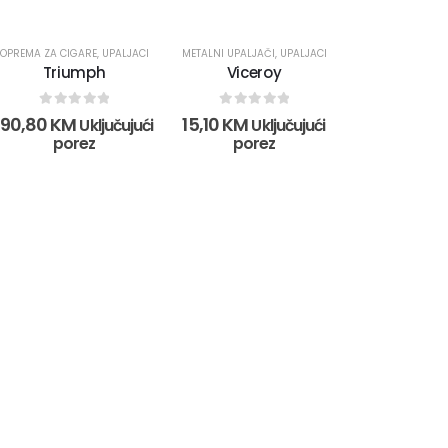
OPREMA ZA CIGARE
,
UPALJACI
METALNI UPALJAČI
,
UPALJACI
Triumph
Viceroy
0
out of 5
0
out of 5
190,80
KM
15,10
KM
Uključujući
Uključujući
porez
porez