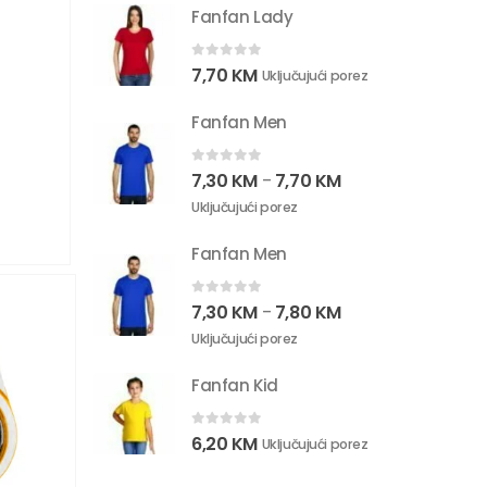
Fanfan Lady
0
out of 5
7,70
KM
Uključujući porez
Fanfan Men
0
out of 5
7,30
KM
7,70
KM
–
Uključujući porez
Fanfan Men
0
out of 5
7,30
KM
7,80
KM
–
Uključujući porez
Fanfan Kid
0
out of 5
6,20
KM
Uključujući porez