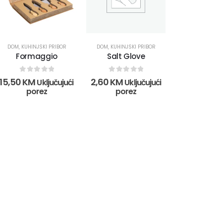
DOM
,
KUHINJSKI PRIBOR
DOM
,
KUHINJSKI PRIBOR
Formaggio
Salt Glove
0
out of 5
0
out of 5
15,50
KM
2,60
KM
Uključujući
Uključujući
porez
porez