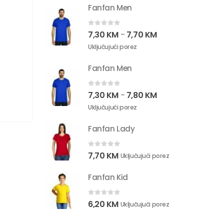
Fanfan Men
0
out of 5
7,30
KM
7,70
KM
–
Uključujući porez
Fanfan Men
0
out of 5
7,30
KM
7,80
KM
–
Uključujući porez
Fanfan Lady
0
out of 5
7,70
KM
Uključujući porez
Fanfan Kid
0
out of 5
6,20
KM
Uključujući porez