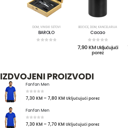
DOM
,
VINSKI SETOVI
BOČICE
,
DOM
,
KANCELARIJA
BAROLO
Cacao
0
out of 5
0
out of 5
7,90
KM
Uključujući
porez
IZDVOJENI PROIZVODI
Fanfan Men
0
out of 5
7,30
KM
–
7,80
KM
Uključujući porez
Fanfan Men
0
out of 5
7,30
KM
–
7,70
KM
Uključujući porez