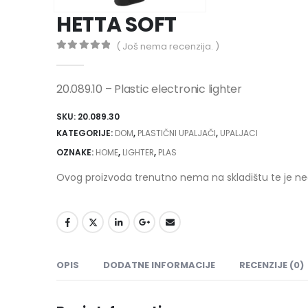
HETTA SOFT
( Još nema recenzija. )
0
out of 5
20.089.10 – Plastic electronic lighter
SKU:
20.089.30
KATEGORIJE:
DOM
,
PLASTIČNI UPALJAČI
,
UPALJACI
OZNAKE:
HOME
,
LIGHTER
,
PLAS
Ovog proizvoda trenutno nema na skladištu te je n
OPIS
DODATNE INFORMACIJE
RECENZIJE (0)