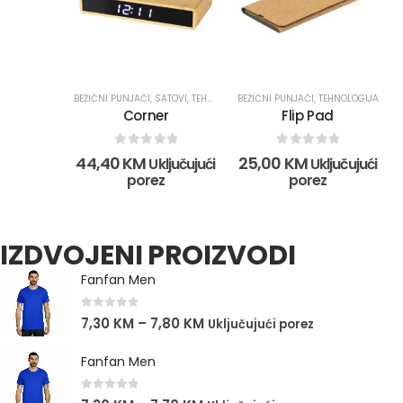
BEŽIČNI PUNJAČI
,
SATOVI
,
TEHNOLOGIJA
BEŽIČNI PUNJAČI
,
TEHNOLOGIJA
Corner
Flip Pad
0
out of 5
0
out of 5
44,40
KM
25,00
KM
Uključujući
Uključujući
porez
porez
IZDVOJENI PROIZVODI
Fanfan Men
0
out of 5
7,30
KM
–
7,80
KM
Uključujući porez
Fanfan Men
0
out of 5