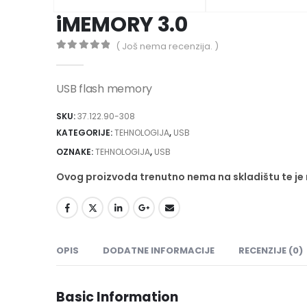
iMEMORY 3.0
( Još nema recenzija. )
0
out of 5
USB flash memory
SKU:
37.122.90-308
KATEGORIJE:
TEHNOLOGIJA
,
USB
OZNAKE:
TEHNOLOGIJA
,
USB
Ovog proizvoda trenutno nema na skladištu te j
OPIS
DODATNE INFORMACIJE
RECENZIJE (0)
Basic Information