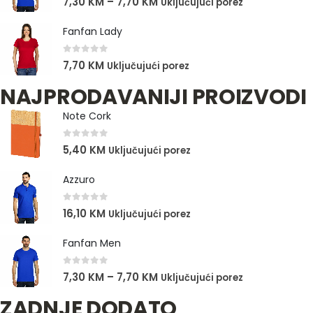
7,30
KM
–
7,70
KM
Uključujući porez
Fanfan Lady
0
out of 5
7,70
KM
Uključujući porez
NAJPRODAVANIJI PROIZVODI
Note Cork
0
out of 5
5,40
KM
Uključujući porez
Azzuro
0
out of 5
16,10
KM
Uključujući porez
Fanfan Men
0
out of 5
7,30
KM
–
7,70
KM
Uključujući porez
ZADNJE DODATO