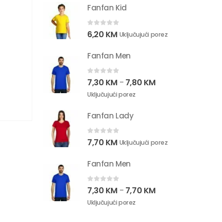
Fanfan Kid
0
out of 5
6,20
KM
Uključujući porez
Fanfan Men
0
out of 5
7,30
KM
7,80
KM
–
Uključujući porez
Fanfan Lady
0
out of 5
7,70
KM
Uključujući porez
Fanfan Men
0
out of 5
7,30
KM
7,70
KM
–
Uključujući porez