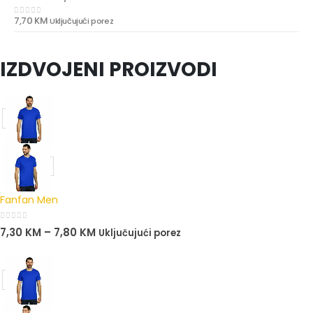
7,70
KM
Uključujući porez
0
out of 5
IZDVOJENI PROIZVODI
Fanfan Men
0
out of 5
7,30
KM
–
7,80
KM
Uključujući porez