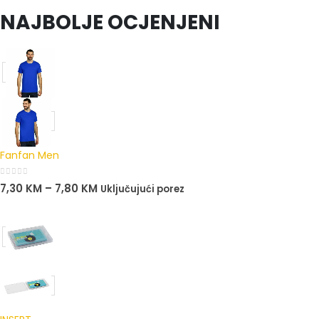
0
out of 5
NAJBOLJE OCJENJENI
Fanfan Men
0
out of 5
7,30
KM
–
7,80
KM
Uključujući porez