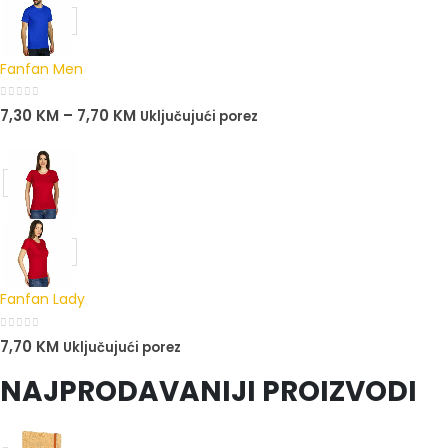
Fanfan Men
0
out of 5
7,30
KM
–
7,70
KM
Uključujući porez
Fanfan Lady
0
out of 5
7,70
KM
Uključujući porez
NAJPRODAVANIJI PROIZVODI