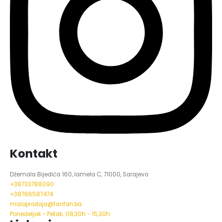
Kontakt
Džemala Bijedića 160, lamela C, 71000, Sarajevo
+38733788090
+38766587474
maloprodaja@fanfan.ba
Ponedeljak - Petak; 08,30h - 15,30h