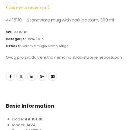
( Još nema recenzija. )
0
out of 5
44.151.10 – Stoneware mug with cork bottom, 300 ml
SKU:
44.151.10
Kategorije:
Dom
,
Šolje
Oznake:
Ceramic mugs
,
Home
,
Mugs
Ovog proizvoda trenutno nema na skladištu te je nedostupan
Basic Information
Code:
44.151.10
Model: JAVA