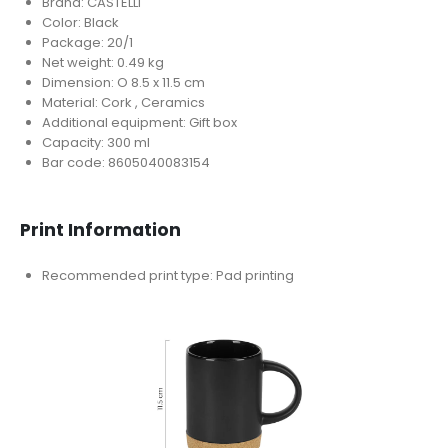
Brand: CASTELLI
Color: Black
Package: 20/1
Net weight: 0.49 kg
Dimension: O 8.5 x 11.5 cm
Material: Cork , Ceramics
Additional equipment: Gift box
Capacity: 300 ml
Bar code: 8605040083154
Print Information
Recommended print type: Pad printing