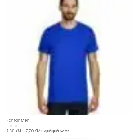
Fanfan Men
7,30
KM
–
7,70
KM
Uključujući porez
0
out of 5