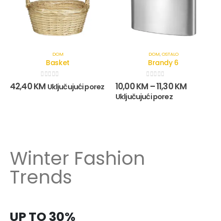
DOM
DOM
,
OSTALO
Basket
Brandy 6
0
out of 5
0
out of 5
42,40
KM
10,00
KM
–
11,30
KM
Uključujući porez
Uključujući porez
Winter Fashion
Trends
UP TO 30%