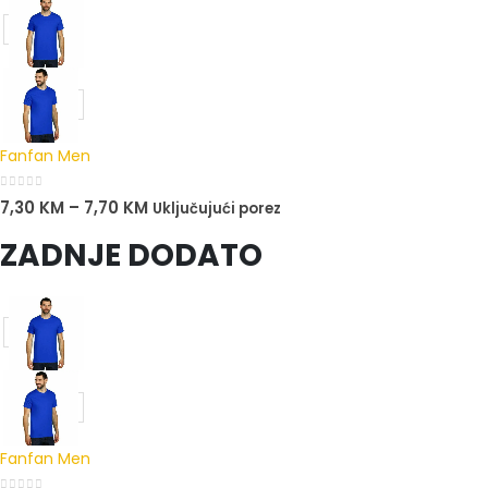
Fanfan Men
0
out of 5
7,30
KM
–
7,70
KM
Uključujući porez
ZADNJE DODATO
Fanfan Men