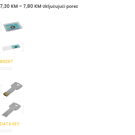
0
out of 5
7,30
KM
–
7,80
KM
Uključujući porez
INSERT
0
out of 5
DATA KEY