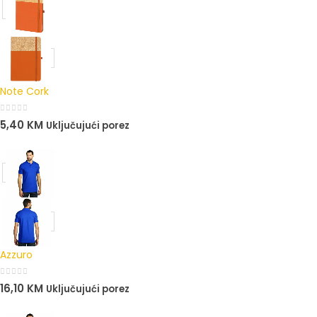
Note Cork
0
out of 5
5,40
KM
Uključujući porez
Azzuro
0
out of 5
16,10
KM
Uključujući porez