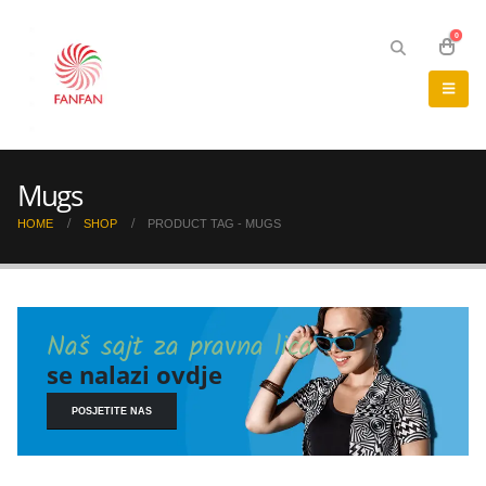
0
Mugs
HOME
SHOP
PRODUCT TAG -
MUGS
Naš sajt za pravna lica
se nalazi ovdje
POSJETITE NAS