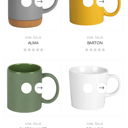
DOM
,
ŠOLJE
DOM
,
ŠOLJE
ALMA
BARTON
0
out of 5
0
out of 5
DOM
,
ŠOLJE
DOM
,
ŠOLJE