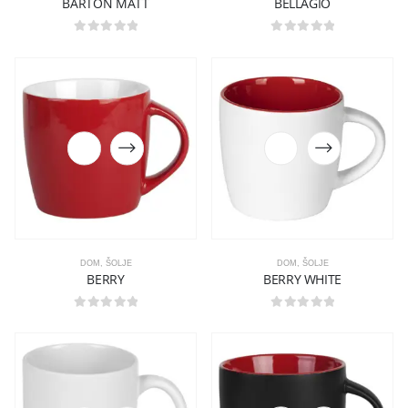
BARTON MATT
BELLAGIO
0
out of 5
0
out of 5
DOM
,
ŠOLJE
DOM
,
ŠOLJE
BERRY
BERRY WHITE
0
out of 5
0
out of 5