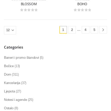
BLOSSOM
BOHO
0
out of 5
0
out of 5
…
1
2
4
5
Categories
Baneri i promo štandovi
(5)
Bočice
(13)
Dom
(311)
Kancelarija
(37)
Ljepota
(27)
Notesi i agende
(25)
Ostalo
(8)