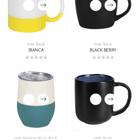
DOM
,
ŠOLJE
DOM
,
ŠOLJE
BIANCA
BLACK BERRY
0
out of 5
0
out of 5
DOM
,
METALNE ŠOLJE
,
ŠOLJE
DOM
,
ŠOLJE