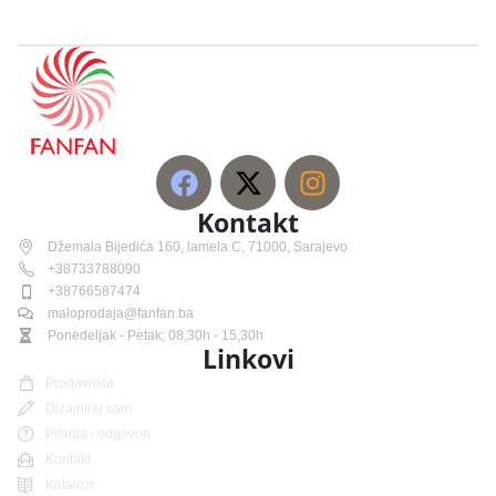
Kontakt
Džemala Bijedića 160, lamela C, 71000, Sarajevo
+38733788090
+38766587474
maloprodaja@fanfan.ba
Ponedeljak - Petak; 08,30h - 15,30h
Linkovi
Prodavnica
Dizajniraj sam
Pitanja i odgovori
Kontakt
Katalozi