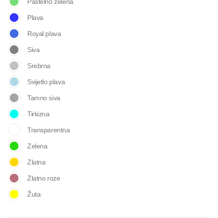
Pastelno zelena
Plava
Royal plava
Siva
Srebrna
Svijetlo plava
Tamno siva
Tirkizna
Transparentna
Zelena
Zlatna
Zlatno roze
Žuta