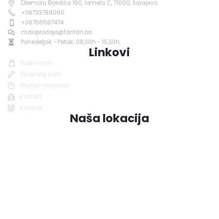
Džemala Bijedića 160, lamela C, 71000, Sarajevo
+38733788090
+38766587474
maloprodaja@fanfan.ba
Ponedeljak - Petak; 08,30h - 15,30h
Linkovi
Prodavnica
Dizajniraj sam
Pitanja i odgovori
Kontakt
Katalozi
Naša lokacija