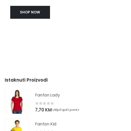
SHOP NOW
Istaknuti Proizvodi
Fanfan Lady
0
out of 5
7,70
KM
Uključujući porez
Fanfan Kid