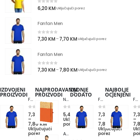
0
out of 5
6,20
KM
Uključujući porez
Fanfan Men
0
out of 5
7,30
KM
7,70
KM
–
Uključujući porez
Fanfan Men
0
out of 5
7,30
KM
7,80
KM
–
Uključujući porez
IZDVOJENI
NAJPRODAVANIJI
ZADNJE
NAJBOLJE
PROIZVODI
PROIZVODI
DODATO
OCJENJENI
Fanfan Men
Note Cork
Fanfan Men
Fanfan Men
0
out of 5
0
out of 5
0
out of 5
0
ou
7,30
KM
5,40
KM
7,30
KM
7,
–
–
–
Uključujući
7,80
KM
7,80
KM
7,
porez
Uključujući
Uključujući
Ukl
porez
porez
po
Azzuro