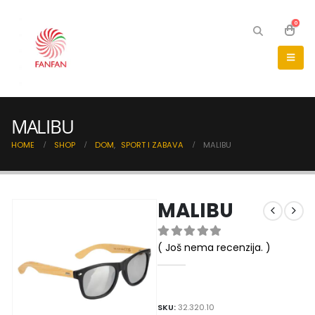
0
MALIBU
HOME
SHOP
DOM
,
SPORT I ZABAVA
MALIBU
MALIBU
( Još nema recenzija. )
0
out of 5
SKU:
32.320.10