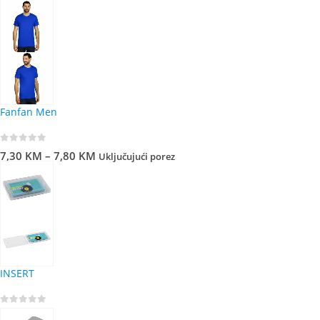
Fanfan Men
0
out of 5
7,30
KM
–
7,80
KM
Uključujući porez
INSERT
0
out of 5