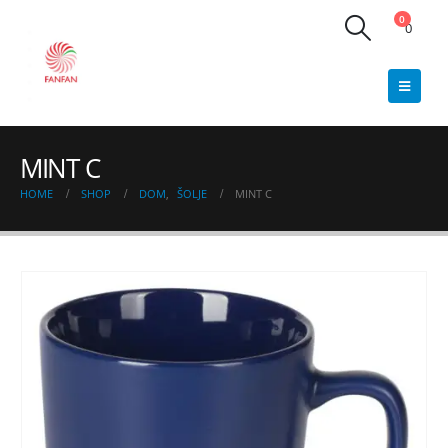
0
0
MINT C
HOME
SHOP
DOM
,
ŠOLJE
MINT C