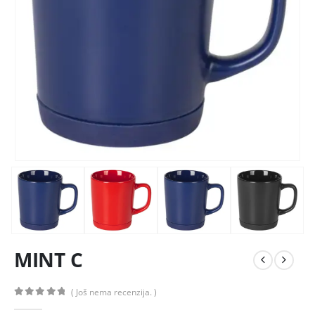
MINT C
( Još nema recenzija. )
0
out of 5