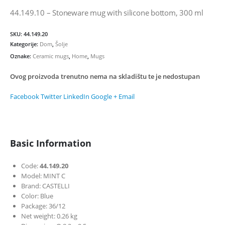
44.149.10 – Stoneware mug with silicone bottom, 300 ml
SKU:
44.149.20
Kategorije:
Dom
,
Šolje
Oznake:
Ceramic mugs
,
Home
,
Mugs
Ovog proizvoda trenutno nema na skladištu te je nedostupan
Facebook
Twitter
LinkedIn
Google +
Email
Basic Information
Code:
44.149.20
Model: MINT C
Brand: CASTELLI
Color: Blue
Package: 36/12
Net weight: 0.26 kg