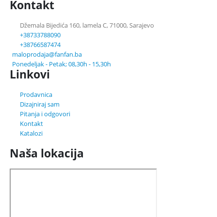
Kontakt
Džemala Bijedića 160, lamela C, 71000, Sarajevo
+38733788090
+38766587474
maloprodaja@fanfan.ba
Ponedeljak - Petak; 08,30h - 15,30h
Linkovi
Prodavnica
Dizajniraj sam
Pitanja i odgovori
Kontakt
Katalozi
Naša lokacija