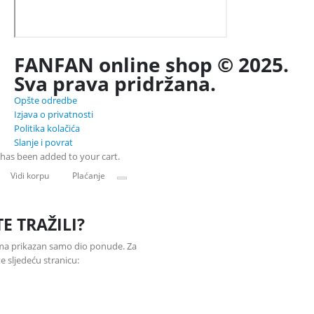
FANFAN online shop © 2025.
Sva prava pridržana.
Opšte odredbe
Izjava o privatnosti
Politika kolačića
Slanje i povrat
has been added to your cart.
Vidi korpu
Plaćanje
TE TRAŽILI?
ama prikazan samo dio ponude. Za
 sljedeću stranicu: