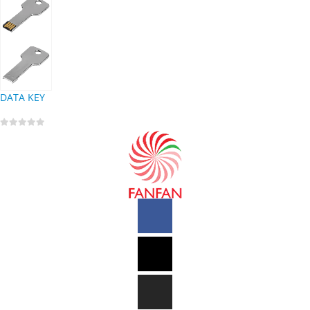
DATA KEY
0
out of 5