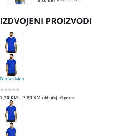
IZDVOJENI PROIZVODI
Fanfan Men
0
out of 5
7,30
KM
–
7,80
KM
Uključujući porez