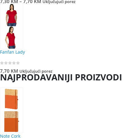
7,30
KM
–
7,70
KM
Uključujući porez
Fanfan Lady
0
out of 5
7,70
KM
Uključujući porez
NAJPRODAVANIJI PROIZVODI
Note Cork