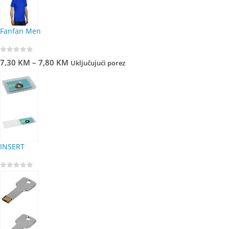
Fanfan Men
0
out of 5
7,30
KM
–
7,80
KM
Uključujući porez
INSERT
0
out of 5