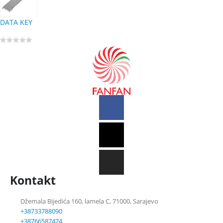
DATA KEY
0
out of 5
Kontakt
Džemala Bijedića 160, lamela C, 71000, Sarajevo
+38733788090
+38766587474