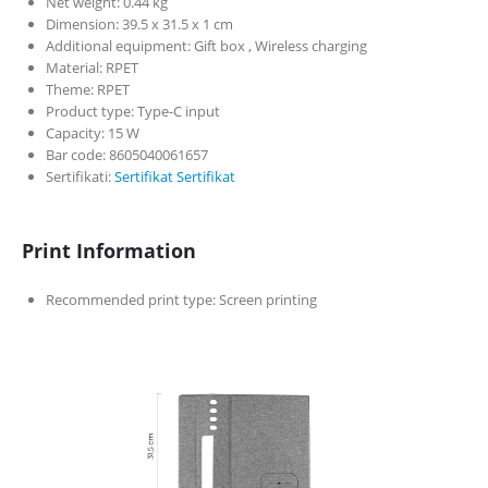
Net weight: 0.44 kg
Dimension: 39.5 x 31.5 x 1 cm
Additional equipment: Gift box , Wireless charging
Material: RPET
Theme: RPET
Product type: Type-C input
Capacity: 15 W
Bar code: 8605040061657
Sertifikati:
Sertifikat
Sertifikat
Print Information
Recommended print type: Screen printing