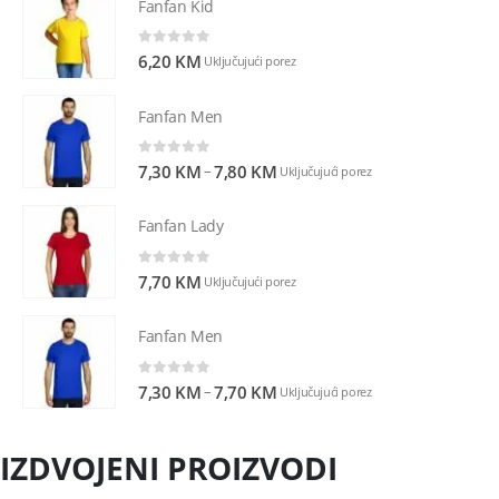
Fanfan Kid
0
out of 5
6,20
KM
Uključujući porez
Fanfan Men
0
out of 5
–
7,30
KM
7,80
KM
Uključujući porez
Fanfan Lady
0
out of 5
7,70
KM
Uključujući porez
Fanfan Men
0
out of 5
–
7,30
KM
7,70
KM
Uključujući porez
IZDVOJENI PROIZVODI