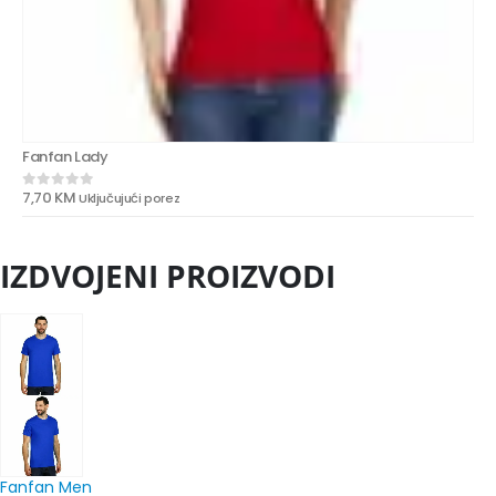
Fanfan Lady
7,70
KM
Uključujući porez
0
out of 5
IZDVOJENI PROIZVODI
Fanfan Men