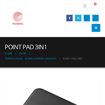
0
POINT PAD 3IN1
HOME
SHOP
TEHNOLOGIJA
,
KOMPJUTERSKI GADGETI
POINT PAD 3IN1