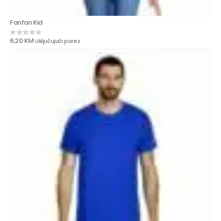
Fanfan Kid
6,20
KM
Uključujući porez
0
out of 5