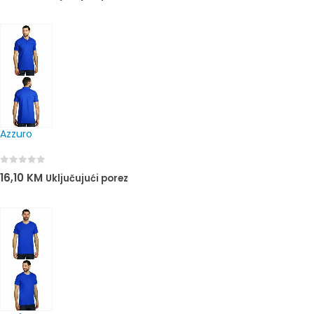
Azzuro
0
out of 5
16,10
KM
Uključujući porez