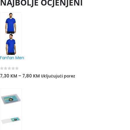
NAJBOLJE OCJENJENI
Fanfan Men
0
out of 5
7,30
KM
–
7,80
KM
Uključujući porez