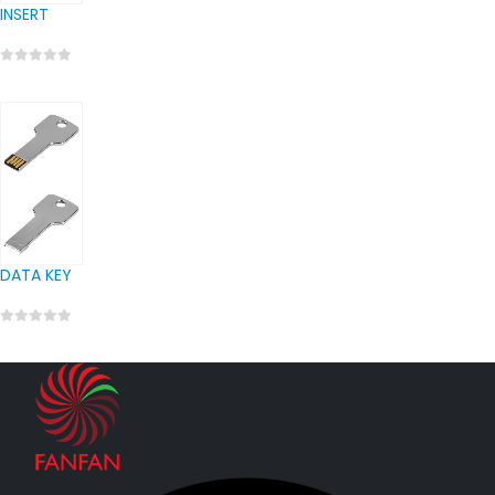
INSERT
0
out of 5
DATA KEY
0
out of 5