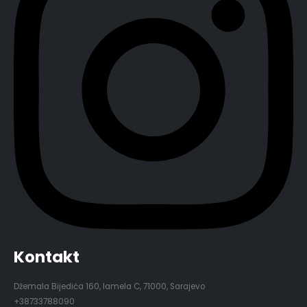
Kontakt
Džemala Bijedića 160, lamela C, 71000, Sarajevo
+38733788090