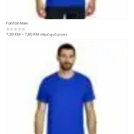
Fanfan Men
7,30
KM
–
7,80
KM
Uključujući porez
0
out of 5