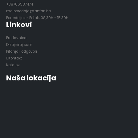
+38766587474
maloprodaja@fanfan.ba
Ponedeljak - Petak; 08,30h - 15,30h
Linkovi
Prodavnica
Dizajniraj sam
Pitanja i odgovori
Kontakt
Katalozi
Naša lokacija