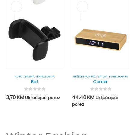
AUTO OPREMA
,
TEHNOLOGIJA
BEŽIČNI PUNJAČI
,
SATOVI
,
TEHNOLOGIJA
Bot
Corner
0
out of 5
0
out of 5
3,70
KM
44,40
KM
Uključujući porez
Uključujući
porez