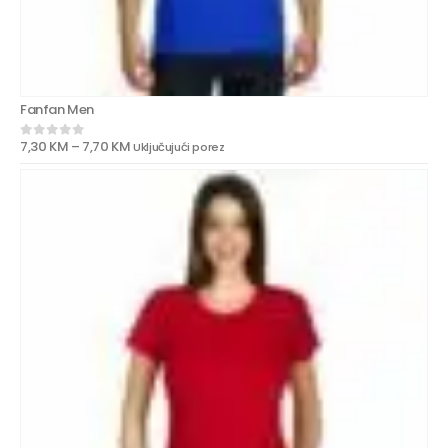
Fanfan Men
7,30
KM
–
7,70
KM
Uključujući porez
0
out of 5