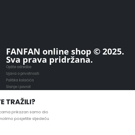
FANFAN online shop © 2025.
Sva prava pridržana.
Opšte odredbe
Izjava o privatnosti
Politika kolačića
Slanje i povrat
E TRAŽILI?
nicama prikazan samo dio
olimo posjetite sljedeću