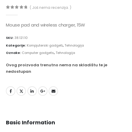
( Još nema recenzija. )
0
out of 5
Mouse pad and wireless charger, 15W
SKU:
38.121.10
Kategorije:
Kompjuterski gadgeti
,
Tehnologija
Oznake:
Computer gadgets
,
Tehnologija
Ovog proizvoda trenutno nema na skladištu te je
nedostupan
Basic Information