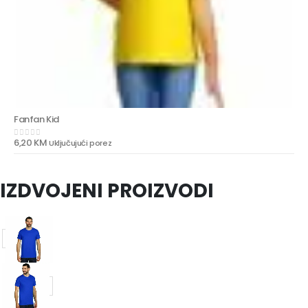
Fanfan Kid
6,20
KM
Uključujući porez
0
out of 5
IZDVOJENI PROIZVODI