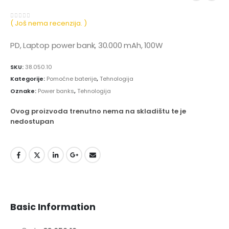
( Još nema recenzija. )
0
out of 5
PD, Laptop power bank, 30.000 mAh, 100W
SKU:
38.050.10
Kategorije:
Pomoćne baterije
,
Tehnologija
Oznake:
Power banks
,
Tehnologija
Ovog proizvoda trenutno nema na skladištu te je
nedostupan
Basic Information