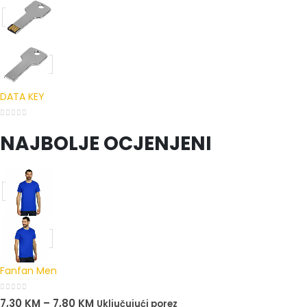
DATA KEY
0
out of 5
NAJBOLJE OCJENJENI
Fanfan Men
0
out of 5
7,30
KM
–
7,80
KM
Uključujući porez