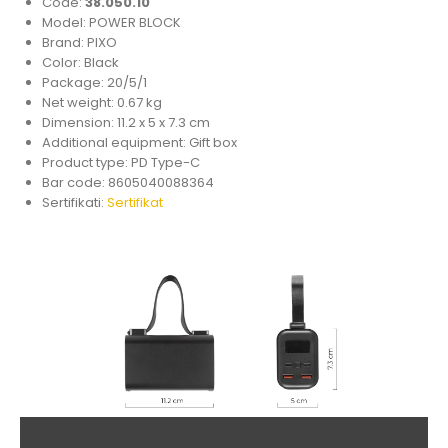
Code:
38.050.10
Model: POWER BLOCK
Brand: PIXO
Color: Black
Package: 20/5/1
Net weight: 0.67 kg
Dimension: 11.2 x 5 x 7.3 cm
Additional equipment: Gift box
Product type: PD Type-C
Bar code: 8605040088364
Sertifikati:
Sertifikat