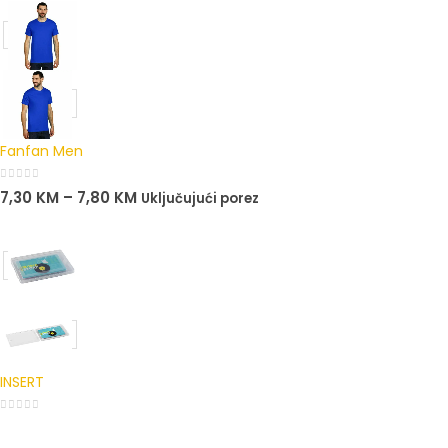
Fanfan Men
0
out of 5
7,30
KM
–
7,80
KM
Uključujući porez
INSERT
0
out of 5