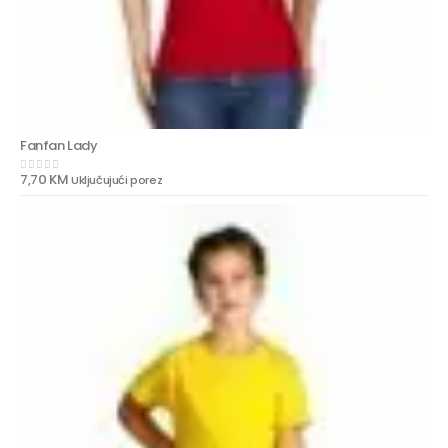
Fanfan Lady
7,70
KM
Uključujući porez
0
out of 5