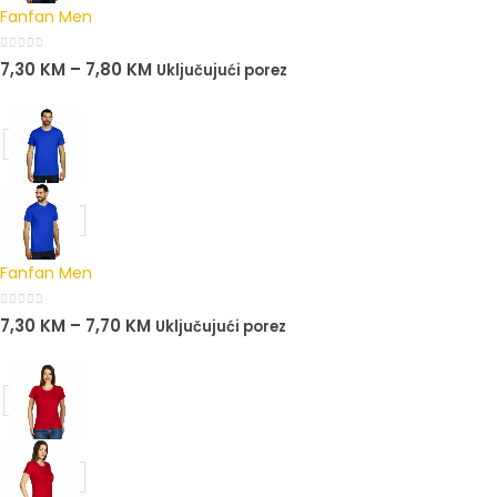
Fanfan Men
0
out of 5
7,30
KM
–
7,80
KM
Uključujući porez
Fanfan Men
0
out of 5
7,30
KM
–
7,70
KM
Uključujući porez