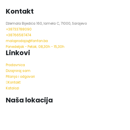
Kontakt
Džemala Bijedića 160, lamela C, 71000, Sarajevo
+38733788090
+38766587474
maloprodaja@fanfan.ba
Ponedeljak - Petak; 08,30h - 15,30h
Linkovi
Prodavnica
Dizajniraj sam
Pitanja i odgovori
Kontakt
Katalozi
Naša lokacija