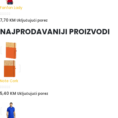
Fanfan Lady
0
out of 5
7,70
KM
Uključujući porez
NAJPRODAVANIJI PROIZVODI
Note Cork
0
out of 5
5,40
KM
Uključujući porez