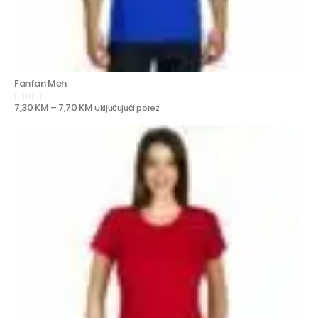
Fanfan Men
7,30
KM
–
7,70
KM
Uključujući porez
0
out of 5