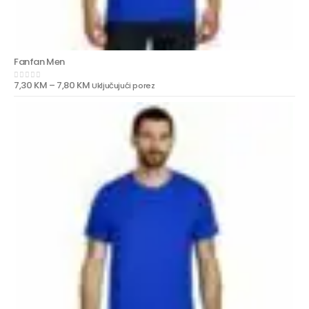
Fanfan Men
7,30
KM
–
7,80
KM
Uključujući porez
0
out of 5