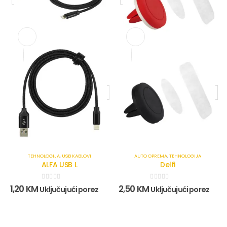
TEHNOLOGIJA
,
USB KABLOVI
AUTO OPREMA
,
TEHNOLOGIJA
ALFA USB L
Delfi
0
out of 5
0
out of 5
1,20
KM
2,50
KM
Uključujući porez
Uključujući porez