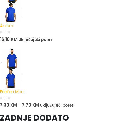
Azzuro
0
out of 5
16,10
KM
Uključujući porez
Fanfan Men
0
out of 5
7,30
KM
–
7,70
KM
Uključujući porez
ZADNJE DODATO