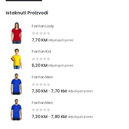
Istaknuti Proizvodi
Fanfan Lady
0
out of 5
7,70
KM
Uključujući porez
Fanfan Kid
0
out of 5
6,20
KM
Uključujući porez
Fanfan Men
0
out of 5
7,30
KM
7,70
KM
–
Uključujući porez
Fanfan Men
0
out of 5
7,30
KM
7,80
KM
–
Uključujući porez