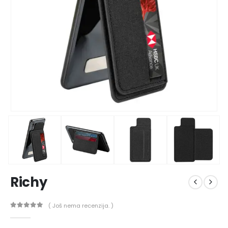
Richy
( Još nema recenzija. )
0
out of 5