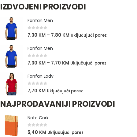
IZDVOJENI PROIZVODI
Fanfan Men
0
out of 5
7,30
KM
–
7,80
KM
Uključujući porez
Fanfan Men
0
out of 5
7,30
KM
–
7,70
KM
Uključujući porez
Fanfan Lady
0
out of 5
7,70
KM
Uključujući porez
NAJPRODAVANIJI PROIZVODI
Note Cork
0
out of 5
5,40
KM
Uključujući porez