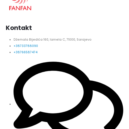
Kontakt
Džemala Bijedića 160, lamela C, 71000, Sarajevo
+38733788090
+38766587474