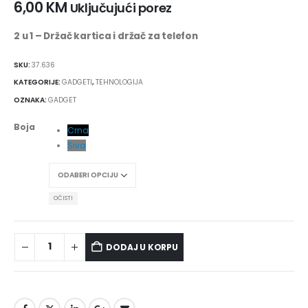
6,00
KM
Uključujući porez
2 u 1 – Držač kartica i držač za telefon
SKU:
37.636
KATEGORIJE:
GADGETI
,
TEHNOLOGIJA
OZNAKA:
GADGET
Boja
Crna
Siva
OČISTI
DODAJ U KORPU