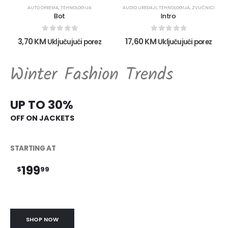
AUTO OPREMA
,
TEHNOLOGIJA
AUDIO UREĐAJI
,
TEHNOLOGIJA
,
ZVUČNICI
Bot
Intro
0
out of 5
0
out of 5
3,70
KM
17,60
KM
Uključujući porez
Uključujući porez
Winter Fashion Trends
UP TO 30%
OFF ON JACKETS
STARTING AT
199
$
99
SHOP NOW