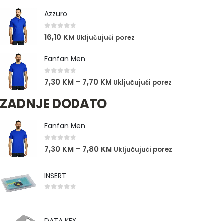
Azzuro
0
out of 5
16,10
KM
Uključujući porez
Fanfan Men
0
out of 5
7,30
KM
–
7,70
KM
Uključujući porez
ZADNJE DODATO
Fanfan Men
0
out of 5
7,30
KM
–
7,80
KM
Uključujući porez
INSERT
0
out of 5
DATA KEY