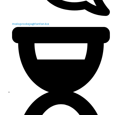
maloprodaja@fanfan.ba