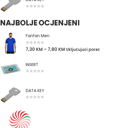
0
out of 5
NAJBOLJE OCJENJENI
Fanfan Men
0
out of 5
7,30
KM
–
7,80
KM
Uključujući porez
INSERT
0
out of 5
DATA KEY
0
out of 5