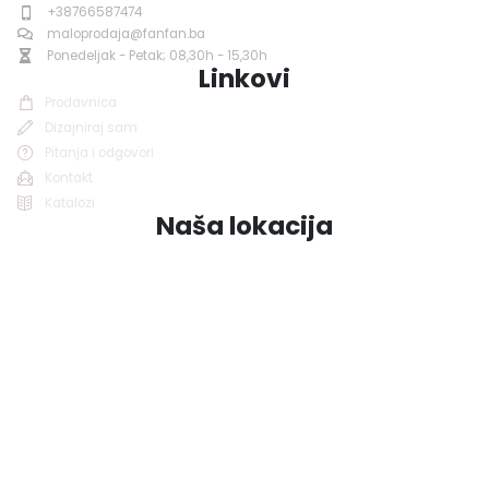
+38766587474
maloprodaja@fanfan.ba
Ponedeljak - Petak; 08,30h - 15,30h
Linkovi
Prodavnica
Dizajniraj sam
Pitanja i odgovori
Kontakt
Katalozi
Naša lokacija