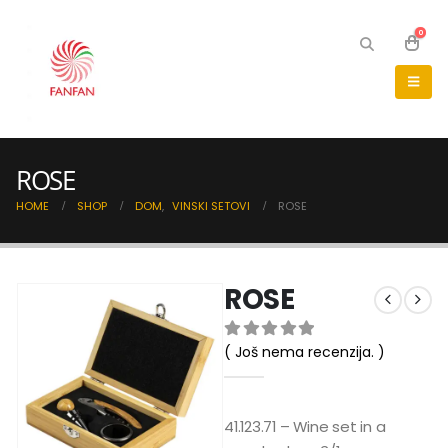
0
ROSE
HOME
SHOP
DOM
,
VINSKI SETOVI
ROSE
ROSE
( Još nema recenzija. )
0
out of 5
41.123.71 – Wine set in a