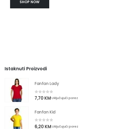
SHOP NOW
Istaknuti Proizvodi
Fanfan Lady
0
out of 5
7,70
KM
Uključujući porez
Fanfan Kid
0
out of 5
6,20
KM
Uključujući porez