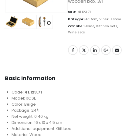
wooden box, 3/1
SKU:
41.123.71
Kategorije:
Dom
,
Vinski setovi
Oznake:
Home
,
Kitchen sets
,
Wine sets
Basic Information
Code:
41.123.71
Model: ROSE
Color: Beige
Package: 24/1
Net weight: 0.40 kg
Dimension: 16 x 10 x 4.5 cm
Additional equipment: Gift box
Material: Wood